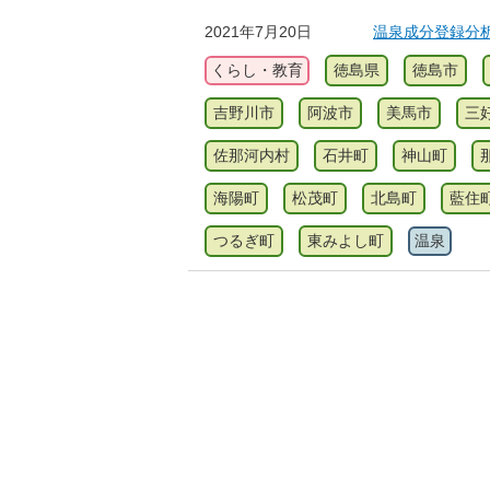
2021年7月20日
温泉成分登録分
くらし・教育
徳島県
徳島市
吉野川市
阿波市
美馬市
三
佐那河内村
石井町
神山町
海陽町
松茂町
北島町
藍住
つるぎ町
東みよし町
温泉