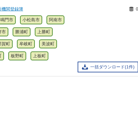
析機関登録簿
鳴門市
小松島市
阿南市
好市
勝浦町
上勝町
那賀町
牟岐町
美波町
町
板野町
上板町
一括ダウンロード(1件)