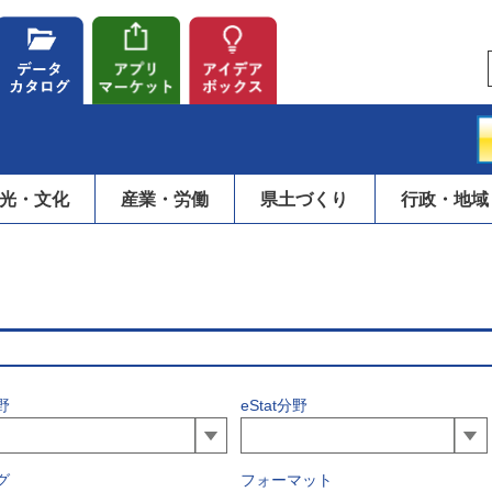
光・文化
産業・労働
県土づくり
行政・地域
野
eStat分野
グ
フォーマット