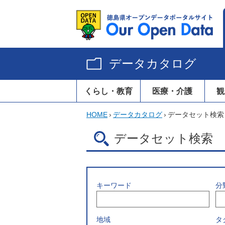
データカタログ
くらし・教育
医療・介護
観
HOME
›
データカタログ
›
データセット検索
データセット検索
キーワード
分
地域
タ