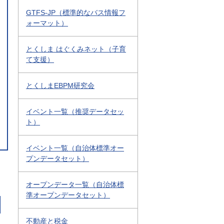
GTFS-JP（標準的なバス情報フ
ォーマット）
とくしま はぐくみネット（子育
て支援）
とくしまEBPM研究会
イベント一覧（推奨データセッ
ト）
イベント一覧（自治体標準オー
プンデータセット）
オープンデータ一覧（自治体標
準オープンデータセット）
不動産と税金