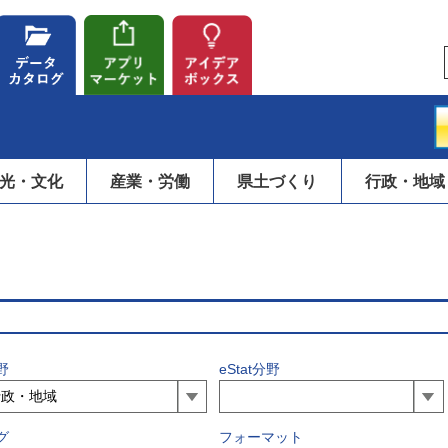
光・文化
産業・労働
県土づくり
行政・地域
野
eStat分野
グ
フォーマット