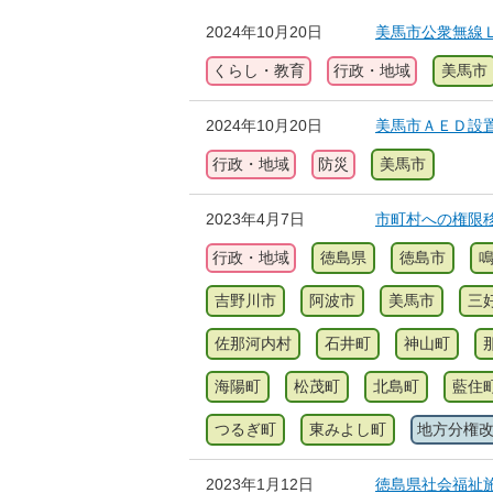
2024年10月20日
美馬市公衆無線
くらし・教育
行政・地域
美馬市
2024年10月20日
美馬市ＡＥＤ設
行政・地域
防災
美馬市
2023年4月7日
市町村への権限
行政・地域
徳島県
徳島市
吉野川市
阿波市
美馬市
三
佐那河内村
石井町
神山町
海陽町
松茂町
北島町
藍住
つるぎ町
東みよし町
地方分権
2023年1月12日
徳島県社会福祉