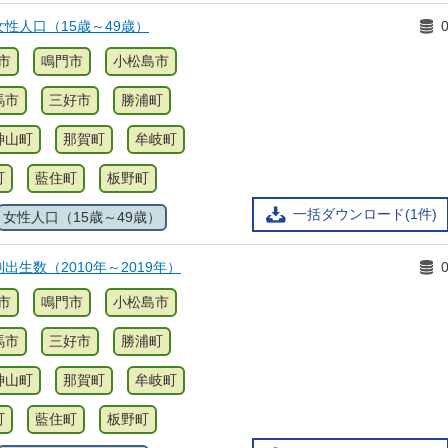
性人口（15歳～49歳）
市
鳴門市
小松島市
馬市
三好市
勝浦町
神山町
那賀町
牟岐町
町
藍住町
板野町
一括ダウンロード(1件)
女性人口（15歳～49歳）
出生数（2010年～2019年）
市
鳴門市
小松島市
馬市
三好市
勝浦町
神山町
那賀町
牟岐町
町
藍住町
板野町