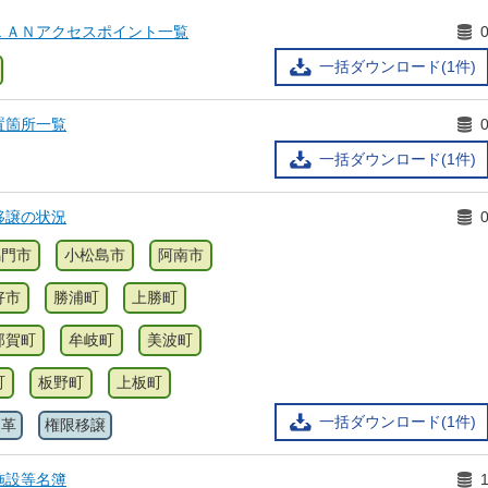
ＬＡＮアクセスポイント一覧
一括ダウンロード(1件)
置箇所一覧
一括ダウンロード(1件)
移譲の状況
鳴門市
小松島市
阿南市
好市
勝浦町
上勝町
那賀町
牟岐町
美波町
町
板野町
上板町
一括ダウンロード(1件)
改革
権限移譲
施設等名簿