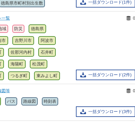
一括ダウンロード(1件)
徳島県市町村別出生数
レ一覧
地域
防災
徳島県
南市
吉野川市
阿波市
町
佐那河内村
石井町
町
海陽町
松茂町
一括ダウンロード(2件)
町
つるぎ町
東みよし町
線図等
バス
路線図
時刻表
一括ダウンロード(3件)