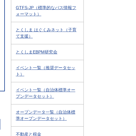
GTFS-JP（標準的なバス情報フ
ォーマット）
とくしま はぐくみネット（子育
て支援）
とくしまEBPM研究会
イベント一覧（推奨データセッ
ト）
イベント一覧（自治体標準オー
プンデータセット）
オープンデータ一覧（自治体標
準オープンデータセット）
不動産と税金