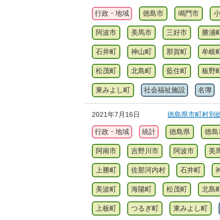
行政・地域
徳島市
鳴門市
阿波市
美馬市
三好市
勝浦
石井町
神山町
那賀町
牟岐
松茂町
北島町
藍住町
板野
東みよし町
社会福祉施設
名簿
2021年7月16日
徳島県市町村別総
行政・地域
統計
徳島県
徳島
阿南市
吉野川市
阿波市
美
上勝町
佐那河内村
石井町
美波町
海陽町
松茂町
北島
上板町
つるぎ町
東みよし町