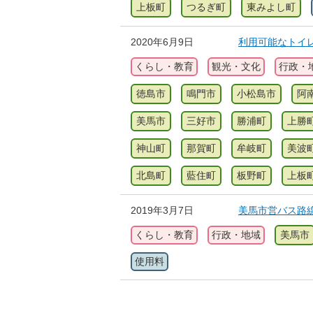
上板町
つるぎ町
東みよし町
2020年6月9日
利用可能なトイ
くらし・教育
観光・文化
行政・
徳島市
鳴門市
小松島市
阿
美馬市
三好市
勝浦町
上勝
神山町
那賀町
牟岐町
美波
北島町
藍住町
板野町
上板
2019年3月7日
美馬市営バス路
くらし・教育
行政・地域
美馬市
使用料