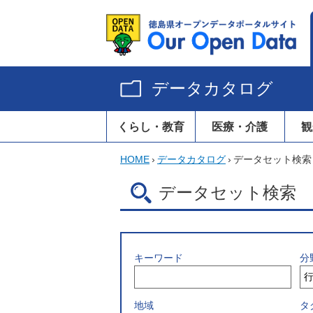
データカタログ
くらし・教育
医療・介護
観
HOME
›
データカタログ
›
データセット検索
データセット検索
キーワード
分
地域
タ