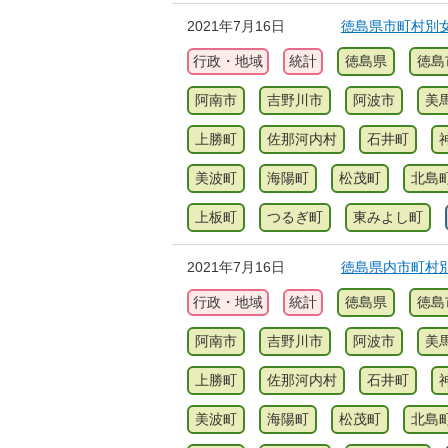
2021年7月16日
徳島県市町村別女
行政・地域
統計
徳島県
徳島
阿南市
吉野川市
阿波市
美
上勝町
佐那河内村
石井町
美波町
海陽町
松茂町
北島
上板町
つるぎ町
東みよし町
2021年7月16日
徳島県内市町村別
行政・地域
統計
徳島県
徳島
阿南市
吉野川市
阿波市
美
上勝町
佐那河内村
石井町
美波町
海陽町
松茂町
北島