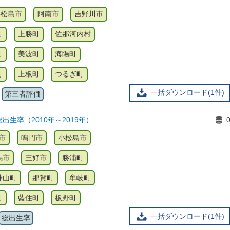
小松島市
阿南市
吉野川市
町
上勝町
佐那河内村
町
美波町
海陽町
町
上板町
つるぎ町
一括ダウンロード(1件)
第三者評価
出生率（2010年～2019年）
市
鳴門市
小松島市
馬市
三好市
勝浦町
神山町
那賀町
牟岐町
町
藍住町
板野町
一括ダウンロード(1件)
総出生率