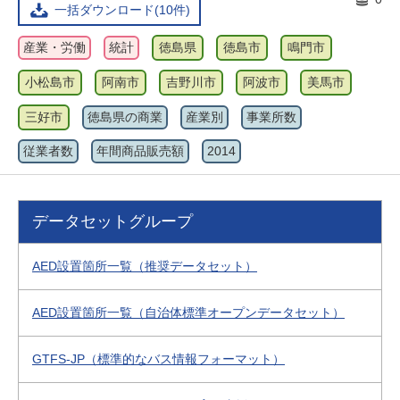
一括ダウンロード(10件)
産業・労働
統計
徳島県
徳島市
鳴門市
小松島市
阿南市
吉野川市
阿波市
美馬市
三好市
徳島県の商業
産業別
事業所数
従業者数
年間商品販売額
2014
データセットグループ
AED設置箇所一覧（推奨データセット）
AED設置箇所一覧（自治体標準オープンデータセット）
GTFS-JP（標準的なバス情報フォーマット）