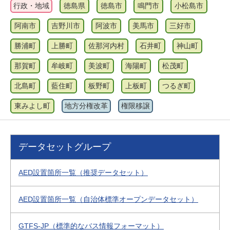
行政・地域
徳島県
徳島市
鳴門市
小松島市
阿南市
吉野川市
阿波市
美馬市
三好市
勝浦町
上勝町
佐那河内村
石井町
神山町
那賀町
牟岐町
美波町
海陽町
松茂町
北島町
藍住町
板野町
上板町
つるぎ町
東みよし町
地方分権改革
権限移譲
データセットグループ
AED設置箇所一覧（推奨データセット）
AED設置箇所一覧（自治体標準オープンデータセット）
GTFS-JP（標準的なバス情報フォーマット）