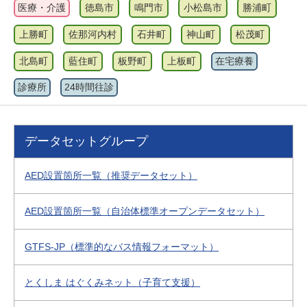
医療・介護
徳島市
鳴門市
小松島市
勝浦町
上勝町
佐那河内村
石井町
神山町
松茂町
北島町
藍住町
板野町
上板町
在宅療養
診療所
24時間往診
データセットグループ
AED設置箇所一覧（推奨データセット）
AED設置箇所一覧（自治体標準オープンデータセット）
GTFS-JP（標準的なバス情報フォーマット）
とくしま はぐくみネット（子育て支援）