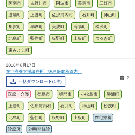
阿南市
吉野川市
阿波市
美馬市
三好市
勝浦町
上勝町
佐那河内村
石井町
神山町
那賀町
牟岐町
美波町
海陽町
松茂町
北島町
藍住町
板野町
上板町
つるぎ町
東みよし町
2016年6月17日
在宅療養支援診療所（徳島保健所管内）
2
一括ダウンロード(1件)
医療・介護
徳島市
鳴門市
小松島市
勝浦町
上勝町
佐那河内村
石井町
神山町
松茂町
北島町
藍住町
板野町
上板町
在宅療養
診療所
24時間往診