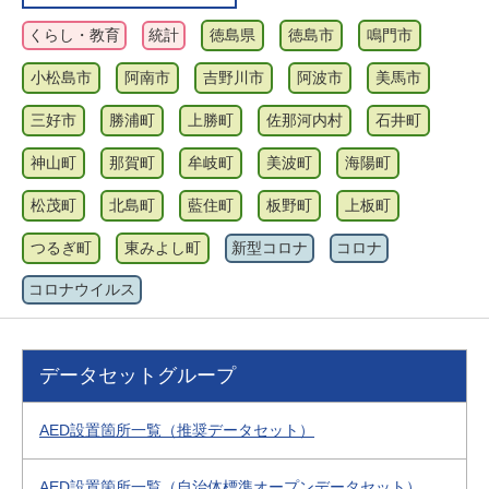
くらし・教育
統計
徳島県
徳島市
鳴門市
小松島市
阿南市
吉野川市
阿波市
美馬市
三好市
勝浦町
上勝町
佐那河内村
石井町
神山町
那賀町
牟岐町
美波町
海陽町
松茂町
北島町
藍住町
板野町
上板町
つるぎ町
東みよし町
新型コロナ
コロナ
コロナウイルス
データセットグループ
AED設置箇所一覧（推奨データセット）
AED設置箇所一覧（自治体標準オープンデータセット）