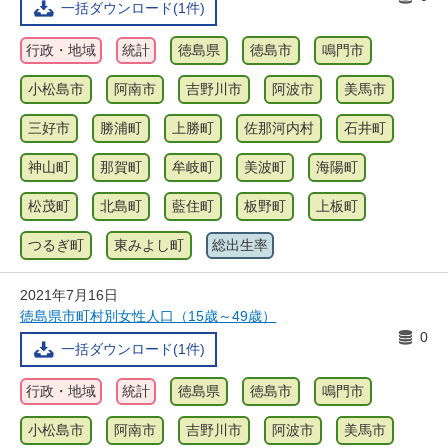
一括ダウンロード(1件)
行政・地域
統計
徳島県
徳島市
鳴門市
小松島市
阿南市
吉野川市
阿波市
美馬市
三好市
勝浦町
上勝町
佐那河内村
石井町
神山町
那賀町
牟岐町
美波町
海陽町
松茂町
北島町
藍住町
板野町
上板町
つるぎ町
東みよし町
総出生率
2021年7月16日
徳島県市町村別女性人口（15歳～49歳）
0
一括ダウンロード(1件)
行政・地域
統計
徳島県
徳島市
鳴門市
小松島市
阿南市
吉野川市
阿波市
美馬市