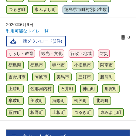
つるぎ町
東みよし町
徳島県市町村別出生数
2020年6月9日
利用可能なトイレ一覧
0
一括ダウンロード(2件)
くらし・教育
観光・文化
行政・地域
防災
徳島県
徳島市
鳴門市
小松島市
阿南市
吉野川市
阿波市
美馬市
三好市
勝浦町
上勝町
佐那河内村
石井町
神山町
那賀町
牟岐町
美波町
海陽町
松茂町
北島町
藍住町
板野町
上板町
つるぎ町
東みよし町