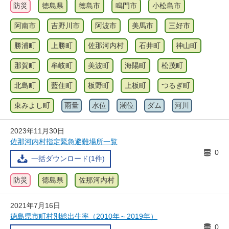
防災
徳島県
徳島市
鳴門市
小松島市
阿南市
吉野川市
阿波市
美馬市
三好市
勝浦町
上勝町
佐那河内村
石井町
神山町
那賀町
牟岐町
美波町
海陽町
松茂町
北島町
藍住町
板野町
上板町
つるぎ町
東みよし町
雨量
水位
潮位
ダム
河川
2023年11月30日
佐那河内村指定緊急避難場所一覧
0
一括ダウンロード(1件)
防災
徳島県
佐那河内村
2021年7月16日
徳島県市町村別総出生率（2010年～2019年）
0