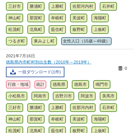
三好市
勝浦町
上勝町
佐那河内村
石井町
神山町
那賀町
牟岐町
美波町
海陽町
松茂町
北島町
藍住町
板野町
上板町
つるぎ町
東みよし町
女性人口（15歳～49歳）
2021年7月16日
徳島県内市町村別出生数（2010年～2019年）
0
一括ダウンロード(1件)
行政・地域
統計
徳島県
徳島市
鳴門市
小松島市
阿南市
吉野川市
阿波市
美馬市
三好市
勝浦町
上勝町
佐那河内村
石井町
神山町
那賀町
牟岐町
美波町
海陽町
松茂町
北島町
藍住町
板野町
上板町