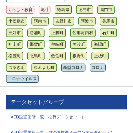
くらし・教育
統計
徳島県
徳島市
鳴門市
小松島市
阿南市
吉野川市
阿波市
美馬市
三好市
勝浦町
上勝町
佐那河内村
石井町
神山町
那賀町
牟岐町
美波町
海陽町
松茂町
北島町
藍住町
板野町
上板町
つるぎ町
東みよし町
新型コロナ
コロナ
コロナウイルス
データセットグループ
AED設置箇所一覧（推奨データセット）
AED設置箇所一覧（自治体標準オープンデータセット）