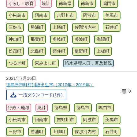
くらし・教育
統計
徳島県
徳島市
鳴門市
小松島市
阿南市
吉野川市
阿波市
美馬市
三好市
勝浦町
上勝町
佐那河内村
石井町
神山町
那賀町
牟岐町
美波町
海陽町
松茂町
北島町
藍住町
板野町
上板町
つるぎ町
東みよし町
汚水処理人口，普及状況
2021年7月16日
徳島県市町村別総出生率（2010年～2019年）
0
一括ダウンロード(1件)
行政・地域
統計
徳島県
徳島市
鳴門市
小松島市
阿南市
吉野川市
阿波市
美馬市
三好市
勝浦町
上勝町
佐那河内村
石井町