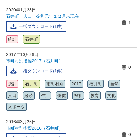
2020年1月28日
石井町 人口（令和元年１２月末現在）
1
一括ダウンロード(1件)
統計
石井町
2017年10月26日
市町村別指標2017（石井町）
0
一括ダウンロード(1件)
統計
石井町
市町村別
2017
石井町
自然
人口
経済
生活
保健
福祉
教育
文化
スポーツ
2016年3月25日
市町村別指標2016（石井町）
0