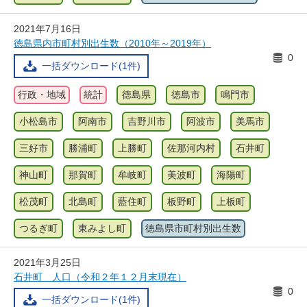
2021年7月16日
徳島県内市町村別出生数（2010年～2019年）
0
一括ダウンロード(1件)
行政・地域
統計
徳島県
徳島市
鳴門市
小松島市
阿南市
吉野川市
阿波市
美馬市
三好市
勝浦町
上勝町
佐那河内村
石井町
神山町
那賀町
牟岐町
美波町
海陽町
松茂町
北島町
藍住町
板野町
上板町
つるぎ町
東みよし町
徳島県市町村別出生数
2021年3月25日
石井町 人口（令和２年１２月末現在）
0
一括ダウンロード(1件)