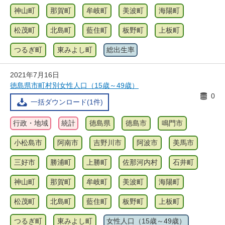
神山町
那賀町
牟岐町
美波町
海陽町
松茂町
北島町
藍住町
板野町
上板町
つるぎ町
東みよし町
総出生率
2021年7月16日
徳島県市町村別女性人口（15歳～49歳）
0
一括ダウンロード(1件)
行政・地域
統計
徳島県
徳島市
鳴門市
小松島市
阿南市
吉野川市
阿波市
美馬市
三好市
勝浦町
上勝町
佐那河内村
石井町
神山町
那賀町
牟岐町
美波町
海陽町
松茂町
北島町
藍住町
板野町
上板町
つるぎ町
東みよし町
女性人口（15歳～49歳）