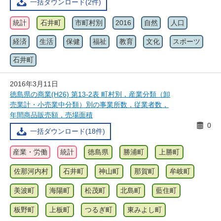
一括ダウンロード(2件)
統計
石井町
市町村別
2016
自然
人口
経済
生活
保健
福祉
教育
文化
スポーツ
石井町
2016年3月11日
徳島県の商業(H26) 第13-2表 町村別，産業分類（卸
売業計・小売業中分類）別の事業所数，従業者数，
年間商品販売額，売場面積
0
一括ダウンロード(18件)
産業・労働
統計
徳島県
勝浦町
上勝町
佐那河内村
石井町
神山町
那賀町
牟岐町
美波町
海陽町
松茂町
北島町
藍住町
板野町
上板町
つるぎ町
東みよし町