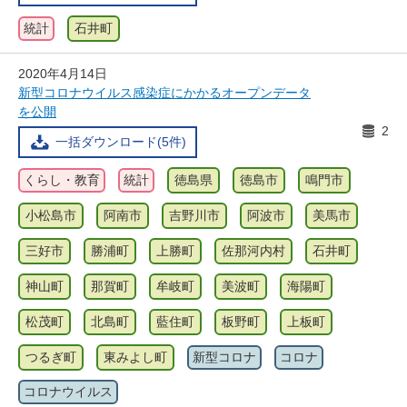
統計
石井町
2020年4月14日
新型コロナウイルス感染症にかかるオープンデータ
を公開
2
一括ダウンロード(5件)
くらし・教育
統計
徳島県
徳島市
鳴門市
小松島市
阿南市
吉野川市
阿波市
美馬市
三好市
勝浦町
上勝町
佐那河内村
石井町
神山町
那賀町
牟岐町
美波町
海陽町
松茂町
北島町
藍住町
板野町
上板町
つるぎ町
東みよし町
新型コロナ
コロナ
コロナウイルス