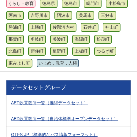
くらし・教育
徳島県
徳島市
鳴門市
小松島市
阿南市
吉野川市
阿波市
美馬市
三好市
勝浦町
上勝町
佐那河内村
石井町
神山町
那賀町
牟岐町
美波町
海陽町
松茂町
北島町
藍住町
板野町
上板町
つるぎ町
東みよし町
いじめ，教育，人権
データセットグループ
AED設置箇所一覧（推奨データセット）
AED設置箇所一覧（自治体標準オープンデータセット）
GTFS-JP（標準的なバス情報フォーマット）