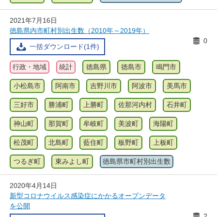
2021年7月16日
徳島県内市町村別出生数（2010年～2019年）
0
一括ダウンロード(1件)
行政・地域
統計
徳島県
徳島市
鳴門市
小松島市
阿南市
吉野川市
阿波市
美馬市
三好市
勝浦町
上勝町
佐那河内村
石井町
神山町
那賀町
牟岐町
美波町
海陽町
松茂町
北島町
藍住町
板野町
上板町
つるぎ町
東みよし町
徳島県市町村別出生数
2020年4月14日
新型コロナウイルス感染症にかかるオープンデータ
を公開
2