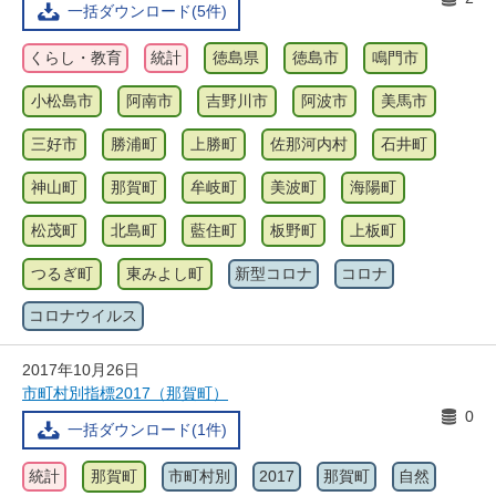
一括ダウンロード(5件)
くらし・教育
統計
徳島県
徳島市
鳴門市
小松島市
阿南市
吉野川市
阿波市
美馬市
三好市
勝浦町
上勝町
佐那河内村
石井町
神山町
那賀町
牟岐町
美波町
海陽町
松茂町
北島町
藍住町
板野町
上板町
つるぎ町
東みよし町
新型コロナ
コロナ
コロナウイルス
2017年10月26日
市町村別指標2017（那賀町）
0
一括ダウンロード(1件)
統計
那賀町
市町村別
2017
那賀町
自然