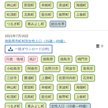
神山町
那賀町
牟岐町
美波町
海陽町
松茂町
北島町
藍住町
板野町
上板町
つるぎ町
東みよし町
総出生率
2021年7月16日
徳島県市町村別女性人口（15歳～49歳）
0
一括ダウンロード(1件)
行政・地域
統計
徳島県
徳島市
鳴門市
小松島市
阿南市
吉野川市
阿波市
美馬市
三好市
勝浦町
上勝町
佐那河内村
石井町
神山町
那賀町
牟岐町
美波町
海陽町
松茂町
北島町
藍住町
板野町
上板町
つるぎ町
東みよし町
女性人口（15歳～49歳）