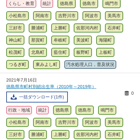
くらし・教育
統計
徳島県
徳島市
鳴門市
小松島市
阿南市
吉野川市
阿波市
美馬市
三好市
勝浦町
上勝町
佐那河内村
石井町
神山町
那賀町
牟岐町
美波町
海陽町
松茂町
北島町
藍住町
板野町
上板町
つるぎ町
東みよし町
汚水処理人口，普及状況
2021年7月16日
徳島県市町村別総出生率（2010年～2019年）
0
一括ダウンロード(1件)
行政・地域
統計
徳島県
徳島市
鳴門市
小松島市
阿南市
吉野川市
阿波市
美馬市
三好市
勝浦町
上勝町
佐那河内村
石井町