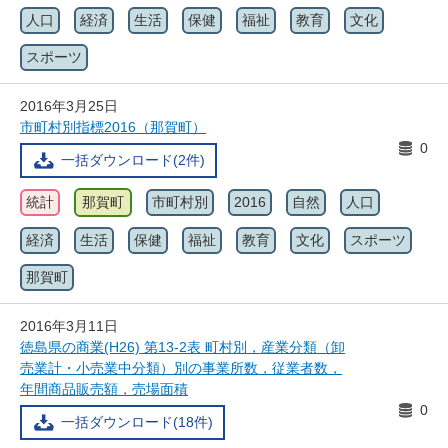
人口
経済
生活
保健
福祉
教育
文化
スポーツ
2016年3月25日
市町村別指標2016（那賀町）
0
一括ダウンロード(2件)
統計
那賀町
市町村別
2016
自然
人口
経済
生活
保健
福祉
教育
文化
スポーツ
那賀町
2016年3月11日
徳島県の商業(H26) 第13-2表 町村別，産業分類（卸
売業計・小売業中分類）別の事業所数，従業者数，
年間商品販売額，売場面積
0
一括ダウンロード(18件)