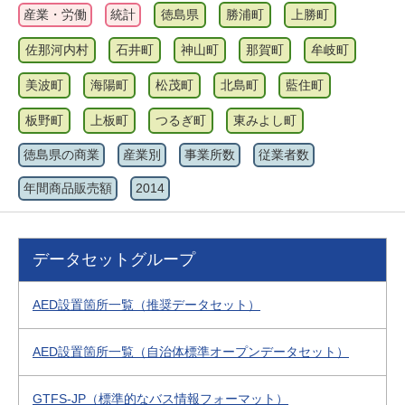
産業・労働
統計
徳島県
勝浦町
上勝町
佐那河内村
石井町
神山町
那賀町
牟岐町
美波町
海陽町
松茂町
北島町
藍住町
板野町
上板町
つるぎ町
東みよし町
徳島県の商業
産業別
事業所数
従業者数
年間商品販売額
2014
データセットグループ
AED設置箇所一覧（推奨データセット）
AED設置箇所一覧（自治体標準オープンデータセット）
GTFS-JP（標準的なバス情報フォーマット）