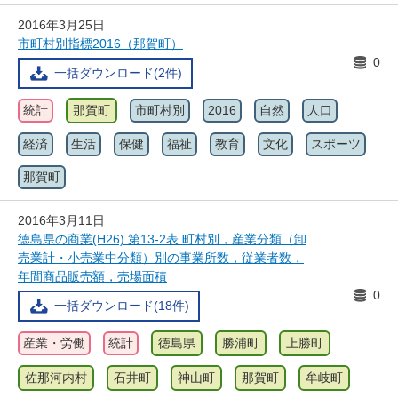
2016年3月25日
市町村別指標2016（那賀町）
0
一括ダウンロード(2件)
統計
那賀町
市町村別
2016
自然
人口
経済
生活
保健
福祉
教育
文化
スポーツ
那賀町
2016年3月11日
徳島県の商業(H26) 第13-2表 町村別，産業分類（卸
売業計・小売業中分類）別の事業所数，従業者数，
年間商品販売額，売場面積
0
一括ダウンロード(18件)
産業・労働
統計
徳島県
勝浦町
上勝町
佐那河内村
石井町
神山町
那賀町
牟岐町