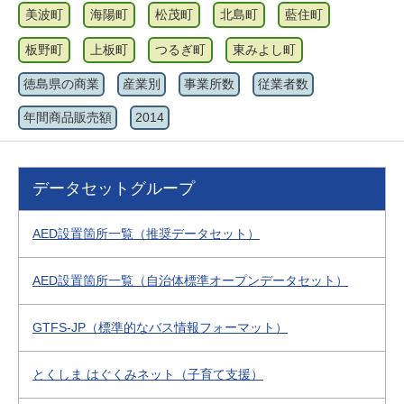
美波町
海陽町
松茂町
北島町
藍住町
板野町
上板町
つるぎ町
東みよし町
徳島県の商業
産業別
事業所数
従業者数
年間商品販売額
2014
データセットグループ
AED設置箇所一覧（推奨データセット）
AED設置箇所一覧（自治体標準オープンデータセット）
GTFS-JP（標準的なバス情報フォーマット）
とくしま はぐくみネット（子育て支援）