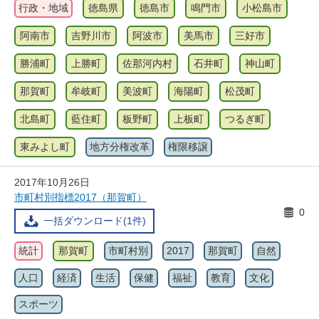
行政・地域
徳島県
徳島市
鳴門市
小松島市
阿南市
吉野川市
阿波市
美馬市
三好市
勝浦町
上勝町
佐那河内村
石井町
神山町
那賀町
牟岐町
美波町
海陽町
松茂町
北島町
藍住町
板野町
上板町
つるぎ町
東みよし町
地方分権改革
権限移譲
2017年10月26日
市町村別指標2017（那賀町）
0
一括ダウンロード(1件)
統計
那賀町
市町村別
2017
那賀町
自然
人口
経済
生活
保健
福祉
教育
文化
スポーツ