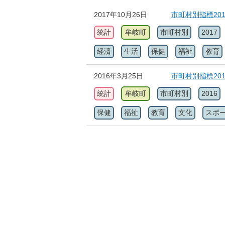
2017年10月26日
市町村別指標20
統計
牟岐町
市町村別
2017
経済
生活
保健
福祉
教育
2016年3月25日
市町村別指標20
統計
牟岐町
市町村別
2016
保健
福祉
教育
文化
スポ