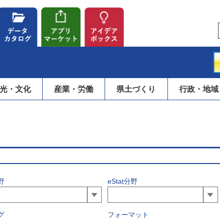
光・文化
産業・労働
県土づくり
行政・地域
野
eStat分野
グ
フォーマット