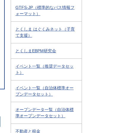
GTFS-JP（標準的なバス情報フ
ォーマット）
とくしま はぐくみネット（子育
て支援）
とくしまEBPM研究会
イベント一覧（推奨データセッ
ト）
イベント一覧（自治体標準オー
プンデータセット）
オープンデータ一覧（自治体標
準オープンデータセット）
不動産と税金