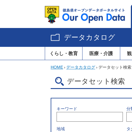
データカタログ
くらし・教育
医療・介護
観
HOME
›
データカタログ
›
データセット検索
データセット検索
キーワード
分
地域
タ