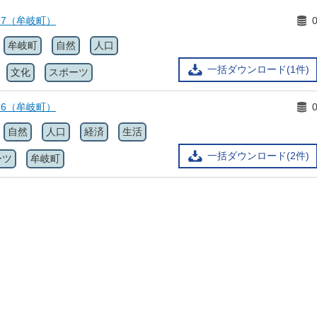
17（牟岐町）
牟岐町
自然
人口
一括ダウンロード(1件)
文化
スポーツ
16（牟岐町）
自然
人口
経済
生活
一括ダウンロード(2件)
ーツ
牟岐町