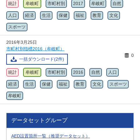
統計
牟岐町
市町村別
2017
牟岐町
自然
人口
経済
生活
保健
福祉
教育
文化
スポーツ
2016年3月25日
市町村別指標2016（牟岐町）
0
一括ダウンロード(2件)
統計
牟岐町
市町村別
2016
自然
人口
経済
生活
保健
福祉
教育
文化
スポーツ
牟岐町
データセットグループ
AED設置箇所一覧（推奨データセット）