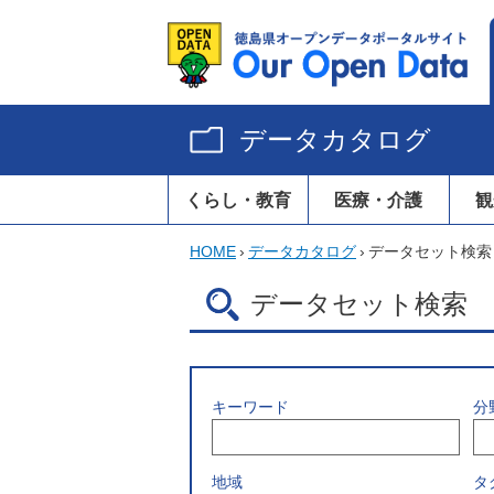
データカタログ
くらし・教育
医療・介護
観
HOME
›
データカタログ
›
データセット検索
データセット検索
キーワード
分
地域
タ