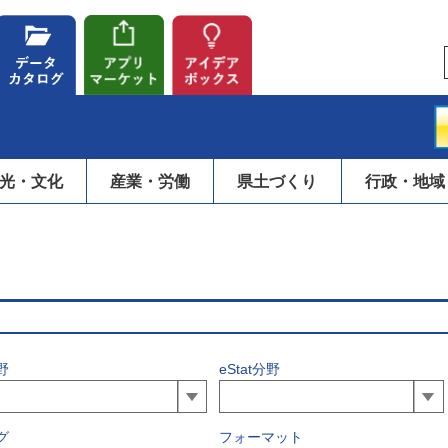
光・文化
産業・労働
県土づくり
行政・地域
野
eStat分野
グ
フォーマット