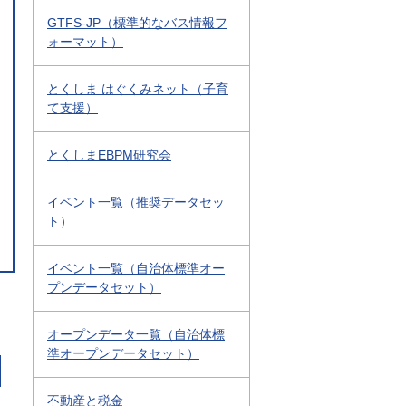
GTFS-JP（標準的なバス情報フ
ォーマット）
とくしま はぐくみネット（子育
て支援）
とくしまEBPM研究会
イベント一覧（推奨データセッ
ト）
イベント一覧（自治体標準オー
プンデータセット）
オープンデータ一覧（自治体標
準オープンデータセット）
不動産と税金