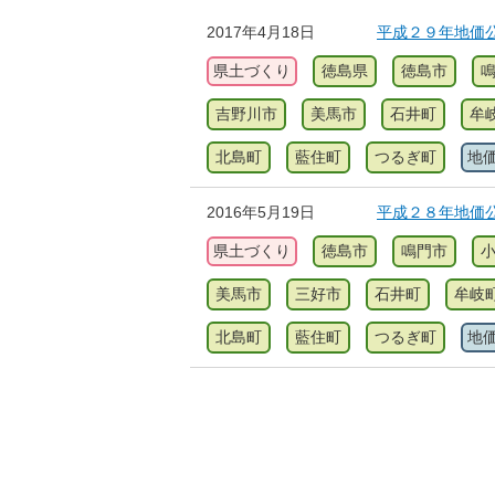
2017年4月18日
平成２９年地価
県土づくり
徳島県
徳島市
吉野川市
美馬市
石井町
牟
北島町
藍住町
つるぎ町
地
2016年5月19日
平成２８年地価
県土づくり
徳島市
鳴門市
美馬市
三好市
石井町
牟岐
北島町
藍住町
つるぎ町
地