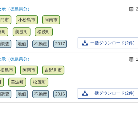
公示（徳島県分）
鳴門市
小松島市
阿南市
岐町
美波町
松茂町
一括ダウンロード(2件)
価調査
地価
不動産
2017
公示（徳島県分）
小松島市
阿南市
吉野川市
町
美波町
松茂町
一括ダウンロード(2件)
価調査
地価
不動産
2016