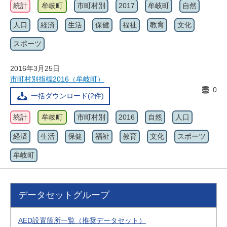
統計
牟岐町
市町村別
2017
牟岐町
自然
人口
経済
生活
保健
福祉
教育
文化
スポーツ
2016年3月25日
市町村別指標2016（牟岐町）
0
一括ダウンロード(2件)
統計
牟岐町
市町村別
2016
自然
人口
経済
生活
保健
福祉
教育
文化
スポーツ
牟岐町
データセットグループ
AED設置箇所一覧（推奨データセット）