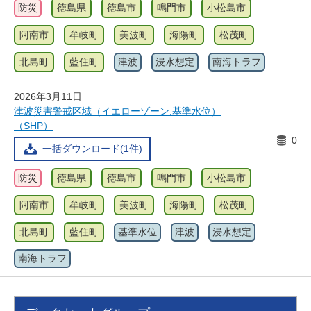
防災
徳島県
徳島市
鳴門市
小松島市
阿南市
牟岐町
美波町
海陽町
松茂町
北島町
藍住町
津波
浸水想定
南海トラフ
2026年3月11日
津波災害警戒区域（イエローゾーン:基準水位）
（SHP）
0
一括ダウンロード(1件)
防災
徳島県
徳島市
鳴門市
小松島市
阿南市
牟岐町
美波町
海陽町
松茂町
北島町
藍住町
基準水位
津波
浸水想定
南海トラフ