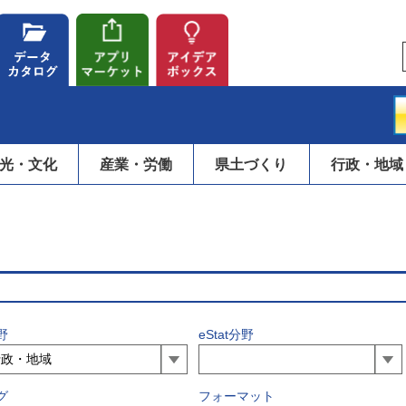
光・文化
産業・労働
県土づくり
行政・地域
野
eStat分野
グ
フォーマット