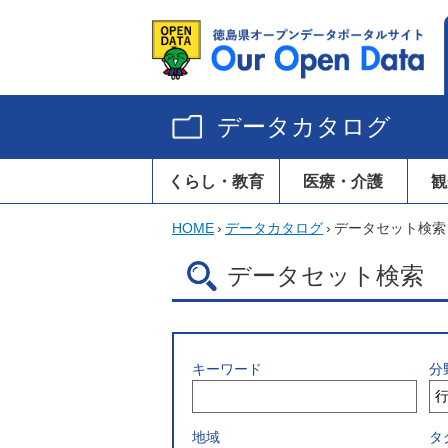
データカタログ
くらし・教育
医療・介護
観
HOME
›
データカタログ
›
データセット検索
データセット検索
キーワード
分
地域
タ