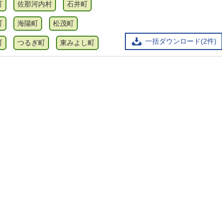
町
佐那河内村
石井町
町
海陽町
松茂町
一括ダウンロード(2件)
町
つるぎ町
東みよし町