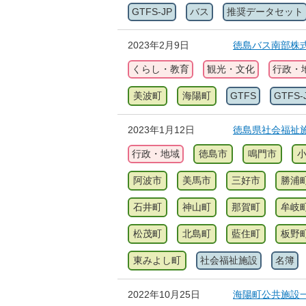
GTFS-JP
バス
推奨データセット
2023年2月9日
徳島バス南部株式会
くらし・教育
観光・文化
行政・
美波町
海陽町
GTFS
GTFS-
2023年1月12日
徳島県社会福祉
行政・地域
徳島市
鳴門市
阿波市
美馬市
三好市
勝浦
石井町
神山町
那賀町
牟岐
松茂町
北島町
藍住町
板野
東みよし町
社会福祉施設
名簿
2022年10月25日
海陽町公共施設