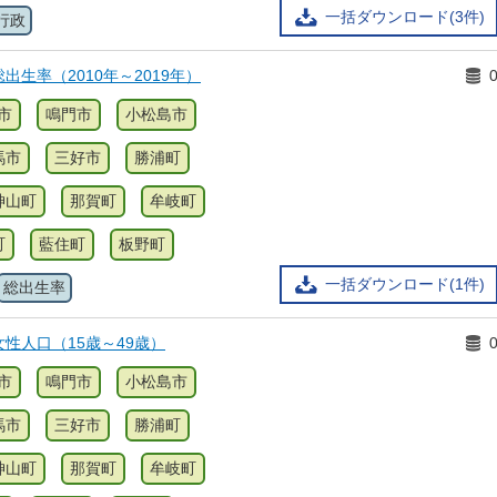
一括ダウンロード(3件)
行政
出生率（2010年～2019年）
市
鳴門市
小松島市
馬市
三好市
勝浦町
神山町
那賀町
牟岐町
町
藍住町
板野町
一括ダウンロード(1件)
総出生率
性人口（15歳～49歳）
市
鳴門市
小松島市
馬市
三好市
勝浦町
神山町
那賀町
牟岐町