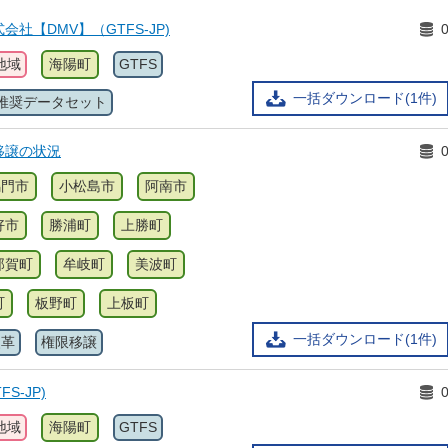
社【DMV】（GTFS-JP)
地域
海陽町
GTFS
一括ダウンロード(1件)
推奨データセット
移譲の状況
鳴門市
小松島市
阿南市
好市
勝浦町
上勝町
那賀町
牟岐町
美波町
町
板野町
上板町
一括ダウンロード(1件)
改革
権限移譲
S-JP)
地域
海陽町
GTFS