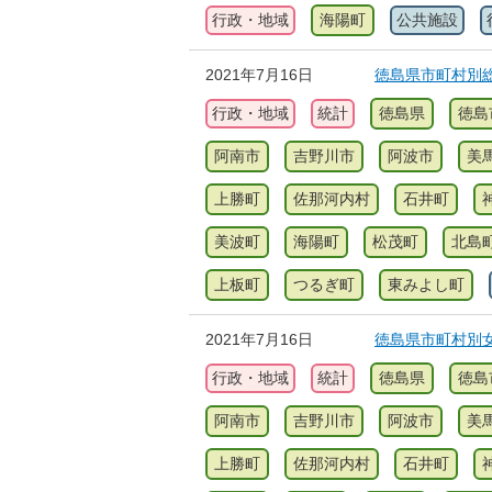
行政・地域
海陽町
公共施設
2021年7月16日
徳島県市町村別総
行政・地域
統計
徳島県
徳島
阿南市
吉野川市
阿波市
美
上勝町
佐那河内村
石井町
美波町
海陽町
松茂町
北島
上板町
つるぎ町
東みよし町
2021年7月16日
徳島県市町村別女
行政・地域
統計
徳島県
徳島
阿南市
吉野川市
阿波市
美
上勝町
佐那河内村
石井町