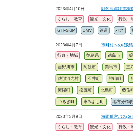
2023年4月10日
阿佐海岸鉄道株式会
くらし・教育
観光・文化
行政・
GTFS-JP
DMV
鉄道
バス
2023年4月7日
市町村への権限
行政・地域
徳島県
徳島市
吉野川市
阿波市
美馬市
三
佐那河内村
石井町
神山町
海陽町
松茂町
北島町
藍住
つるぎ町
東みよし町
地方分権
2023年3月9日
海陽町営バス(GTF
くらし・教育
観光・文化
行政・