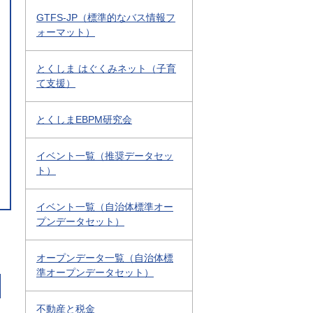
GTFS-JP（標準的なバス情報フ
ォーマット）
とくしま はぐくみネット（子育
て支援）
とくしまEBPM研究会
イベント一覧（推奨データセッ
ト）
イベント一覧（自治体標準オー
プンデータセット）
オープンデータ一覧（自治体標
準オープンデータセット）
不動産と税金