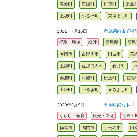
美波町
海陽町
松茂町
北島
上板町
つるぎ町
東みよし町
2021年7月16日
徳島県内市町村別
行政・地域
統計
徳島県
徳島
阿南市
吉野川市
阿波市
美
上勝町
佐那河内村
石井町
美波町
海陽町
松茂町
北島
上板町
つるぎ町
東みよし町
2020年6月9日
利用可能なトイ
くらし・教育
観光・文化
行政・
徳島市
鳴門市
小松島市
阿