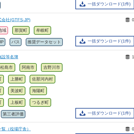
一括ダウンロード(1件)
社(GTFS-JP)
地域
那賀町
牟岐町
一括ダウンロード(1件)
JP
バス
推奨データセット
施設等名簿
小松島市
阿南市
吉野川市
町
上勝町
佐那河内村
町
美波町
海陽町
町
上板町
つるぎ町
一括ダウンロード(1件)
第三者評価
一覧（役場庁舎）