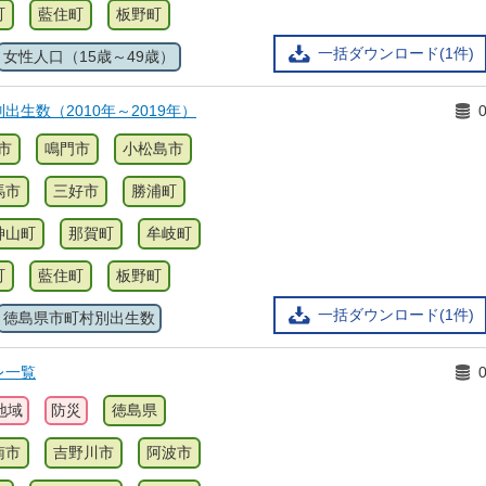
町
藍住町
板野町
一括ダウンロード(1件)
女性人口（15歳～49歳）
出生数（2010年～2019年）
市
鳴門市
小松島市
馬市
三好市
勝浦町
神山町
那賀町
牟岐町
町
藍住町
板野町
一括ダウンロード(1件)
徳島県市町村別出生数
レ一覧
地域
防災
徳島県
南市
吉野川市
阿波市