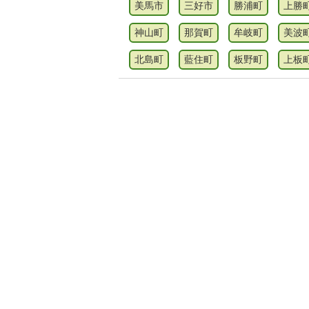
美馬市
三好市
勝浦町
上勝
神山町
那賀町
牟岐町
美波
北島町
藍住町
板野町
上板