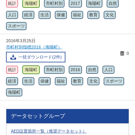
統計
海陽町
市町村別
2017
海陽町
自然
人口
経済
生活
保健
福祉
教育
文化
スポーツ
2016年3月25日
市町村別指標2016（海陽町）
0
一括ダウンロード(2件)
統計
海陽町
市町村別
2016
自然
人口
経済
生活
保健
福祉
教育
文化
スポーツ
海陽町
データセットグループ
AED設置箇所一覧（推奨データセット）