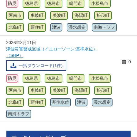
防災
徳島県
徳島市
鳴門市
小松島市
阿南市
牟岐町
美波町
海陽町
松茂町
北島町
藍住町
津波
浸水想定
南海トラフ
2026年3月11日
津波災害警戒区域（イエローゾーン:基準水位）
（SHP）
0
一括ダウンロード(1件)
防災
徳島県
徳島市
鳴門市
小松島市
阿南市
牟岐町
美波町
海陽町
松茂町
北島町
藍住町
基準水位
津波
浸水想定
南海トラフ