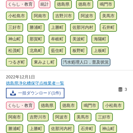
くらし・教育
統計
徳島県
徳島市
鳴門市
小松島市
阿南市
吉野川市
阿波市
美馬市
三好市
勝浦町
上勝町
佐那河内村
石井町
神山町
那賀町
牟岐町
美波町
海陽町
松茂町
北島町
藍住町
板野町
上板町
つるぎ町
東みよし町
汚水処理人口，普及状況
2022年12月1日
徳島県浄化槽保守点検業者一覧
3
一括ダウンロード(1件)
くらし・教育
徳島県
徳島市
鳴門市
小松島市
阿南市
吉野川市
阿波市
美馬市
三好市
勝浦町
上勝町
佐那河内村
石井町
神山町