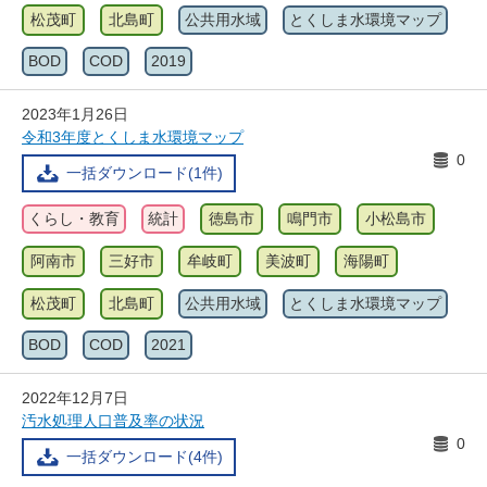
松茂町
北島町
公共用水域
とくしま水環境マップ
BOD
COD
2019
2023年1月26日
令和3年度とくしま水環境マップ
0
一括ダウンロード(1件)
くらし・教育
統計
徳島市
鳴門市
小松島市
阿南市
三好市
牟岐町
美波町
海陽町
松茂町
北島町
公共用水域
とくしま水環境マップ
BOD
COD
2021
2022年12月7日
汚水処理人口普及率の状況
0
一括ダウンロード(4件)