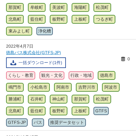
那賀町
牟岐町
美波町
海陽町
松茂町
北島町
藍住町
板野町
上板町
つるぎ町
東みよし町
浄化槽
2022年4月7日
徳島バス株式会社(GTFS-JP)
0
一括ダウンロード(1件)
くらし・教育
観光・文化
行政・地域
徳島市
鳴門市
小松島市
阿南市
吉野川市
阿波市
勝浦町
石井町
神山町
那賀町
松茂町
北島町
藍住町
板野町
上板町
GTFS
GTFS-JP
バス
推奨データセット