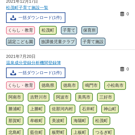
2021年12月17日
松茂町子育て施設一覧
0
一括ダウンロード(1件)
くらし・教育
松茂町
子育て
保育所
認定こども園
放課後児童クラブ
子育て施設
2021年7月20日
温泉成分登録分析機関登録簿
0
一括ダウンロード(1件)
くらし・教育
徳島県
徳島市
鳴門市
小松島市
阿南市
吉野川市
阿波市
美馬市
三好市
勝浦町
上勝町
佐那河内村
石井町
神山町
那賀町
牟岐町
美波町
海陽町
松茂町
北島町
藍住町
板野町
上板町
つるぎ町