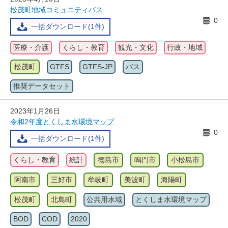
松茂町地域コミュニティバス
0
一括ダウンロード(1件)
医療・介護
くらし・教育
観光・文化
行政・地域
松茂町
GTFS
GTFS-JP
バス
推奨データセット
2023年1月26日
令和2年度とくしま水環境マップ
0
一括ダウンロード(1件)
くらし・教育
統計
徳島市
鳴門市
小松島市
阿南市
三好市
牟岐町
美波町
海陽町
松茂町
北島町
公共用水域
とくしま水環境マップ
BOD
COD
2020