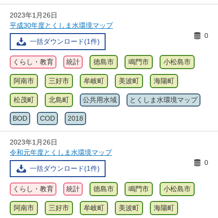
2023年1月26日
平成30年度とくしま水環境マップ
0
一括ダウンロード(1件)
くらし・教育
統計
徳島市
鳴門市
小松島市
阿南市
三好市
牟岐町
美波町
海陽町
松茂町
北島町
公共用水域
とくしま水環境マップ
BOD
COD
2018
2023年1月26日
令和元年度とくしま水環境マップ
0
一括ダウンロード(1件)
くらし・教育
統計
徳島市
鳴門市
小松島市
阿南市
三好市
牟岐町
美波町
海陽町