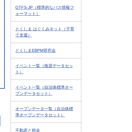
GTFS-JP（標準的なバス情報フ
ォーマット）
とくしま はぐくみネット（子育
て支援）
とくしまEBPM研究会
イベント一覧（推奨データセッ
ト）
イベント一覧（自治体標準オー
プンデータセット）
オープンデータ一覧（自治体標
準オープンデータセット）
不動産と税金