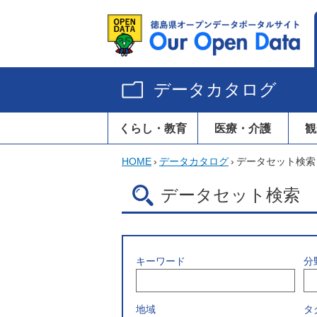
データカタログ
くらし・教育
医療・介護
観
HOME
›
データカタログ
›
データセット検索
データセット検索
キーワード
分
地域
タ