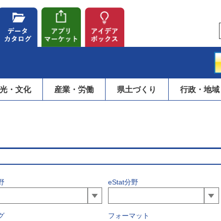
光・文化
産業・労働
県土づくり
行政・地域
野
eStat分野
グ
フォーマット