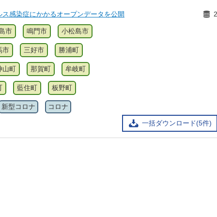
ルス感染症にかかるオープンデータを公開
島市
鳴門市
小松島市
馬市
三好市
勝浦町
神山町
那賀町
牟岐町
町
藍住町
板野町
新型コロナ
コロナ
一括ダウンロード(5件)