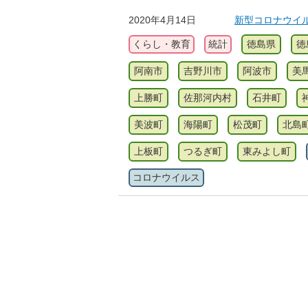
2020年4月14日
新型コロナウイ
くらし・教育
統計
徳島県
徳
阿南市
吉野川市
阿波市
美
上勝町
佐那河内村
石井町
美波町
海陽町
松茂町
北島
上板町
つるぎ町
東みよし町
コロナウイルス