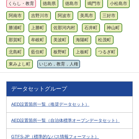
くらし・教育
徳島県
徳島市
鳴門市
小松島市
阿南市
吉野川市
阿波市
美馬市
三好市
勝浦町
上勝町
佐那河内村
石井町
神山町
那賀町
牟岐町
美波町
海陽町
松茂町
北島町
藍住町
板野町
上板町
つるぎ町
東みよし町
いじめ，教育，人権
データセットグループ
AED設置箇所一覧（推奨データセット）
AED設置箇所一覧（自治体標準オープンデータセット）
GTFS-JP（標準的なバス情報フォーマット）