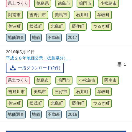
県土づくり
徳島県
徳島市
鳴門市
小松島市
阿南市
吉野川市
美馬市
石井町
牟岐町
美波町
松茂町
北島町
藍住町
つるぎ町
地価調査
地価
不動産
2017
2016年5月19日
平成２８年地価公示（徳島県分）
1
一括ダウンロード(2件)
県土づくり
徳島市
鳴門市
小松島市
阿南市
吉野川市
美馬市
三好市
石井町
牟岐町
美波町
松茂町
北島町
藍住町
つるぎ町
地価調査
地価
不動産
2016