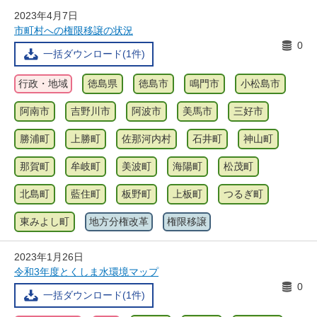
2023年4月7日
市町村への権限移譲の状況
0
一括ダウンロード(1件)
行政・地域
徳島県
徳島市
鳴門市
小松島市
阿南市
吉野川市
阿波市
美馬市
三好市
勝浦町
上勝町
佐那河内村
石井町
神山町
那賀町
牟岐町
美波町
海陽町
松茂町
北島町
藍住町
板野町
上板町
つるぎ町
東みよし町
地方分権改革
権限移譲
2023年1月26日
令和3年度とくしま水環境マップ
0
一括ダウンロード(1件)