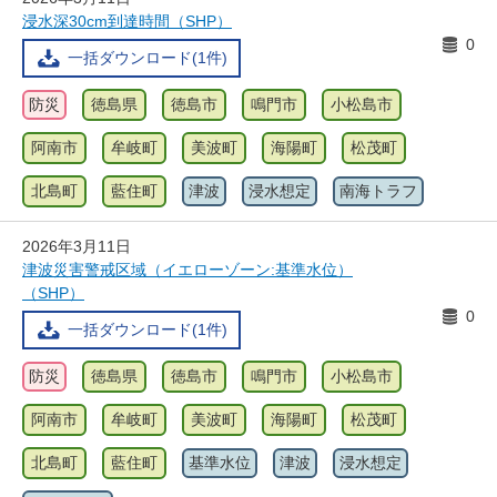
浸水深30cm到達時間（SHP）
0
一括ダウンロード(1件)
防災
徳島県
徳島市
鳴門市
小松島市
阿南市
牟岐町
美波町
海陽町
松茂町
北島町
藍住町
津波
浸水想定
南海トラフ
2026年3月11日
津波災害警戒区域（イエローゾーン:基準水位）
（SHP）
0
一括ダウンロード(1件)
防災
徳島県
徳島市
鳴門市
小松島市
阿南市
牟岐町
美波町
海陽町
松茂町
北島町
藍住町
基準水位
津波
浸水想定