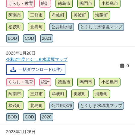
くらし・教育
統計
徳島市
鳴門市
小松島市
阿南市
三好市
牟岐町
美波町
海陽町
松茂町
北島町
公共用水域
とくしま水環境マップ
BOD
COD
2021
2023年1月26日
令和2年度とくしま水環境マップ
0
一括ダウンロード(1件)
くらし・教育
統計
徳島市
鳴門市
小松島市
阿南市
三好市
牟岐町
美波町
海陽町
松茂町
北島町
公共用水域
とくしま水環境マップ
BOD
COD
2020
2023年1月26日