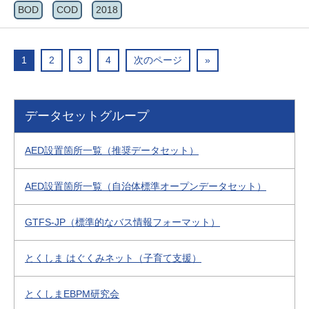
BOD
COD
2018
1
2
3
4
次のページ
»
データセットグループ
AED設置箇所一覧（推奨データセット）
AED設置箇所一覧（自治体標準オープンデータセット）
GTFS-JP（標準的なバス情報フォーマット）
とくしま はぐくみネット（子育て支援）
とくしまEBPM研究会