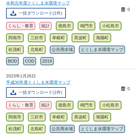
令和元年度とくしま水環境マップ
0
一括ダウンロード(1件)
くらし・教育
統計
徳島市
鳴門市
小松島市
阿南市
三好市
牟岐町
美波町
海陽町
松茂町
北島町
公共用水域
とくしま水環境マップ
BOD
COD
2019
2023年1月26日
平成30年度とくしま水環境マップ
0
一括ダウンロード(1件)
くらし・教育
統計
徳島市
鳴門市
小松島市
阿南市
三好市
牟岐町
美波町
海陽町
松茂町
北島町
公共用水域
とくしま水環境マップ