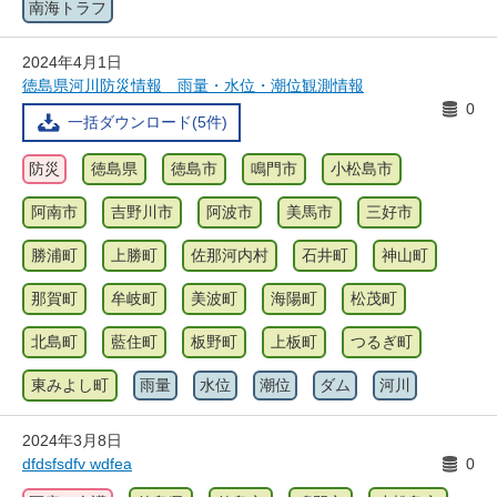
南海トラフ
2024年4月1日
徳島県河川防災情報 雨量・水位・潮位観測情報
0
一括ダウンロード(5件)
防災
徳島県
徳島市
鳴門市
小松島市
阿南市
吉野川市
阿波市
美馬市
三好市
勝浦町
上勝町
佐那河内村
石井町
神山町
那賀町
牟岐町
美波町
海陽町
松茂町
北島町
藍住町
板野町
上板町
つるぎ町
東みよし町
雨量
水位
潮位
ダム
河川
2024年3月8日
dfdsfsdfv wdfea
0