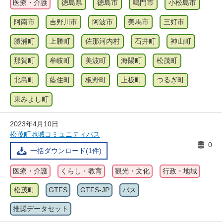
医療・介護
徳島県
徳島市
鳴門市
小松島市
阿南市
吉野川市
阿波市
美馬市
三好市
勝浦町
上勝町
佐那河内村
石井町
神山町
那賀町
牟岐町
美波町
海陽町
松茂町
北島町
藍住町
板野町
上板町
つるぎ町
東みよし町
2023年4月10日
松茂町地域コミュニティバス
0
一括ダウンロード(1件)
医療・介護
くらし・教育
観光・文化
行政・地域
松茂町
GTFS
GTFS-JP
バス
推奨データセット