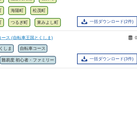
町
海陽町
松茂町
一括ダウンロード(2件)
町
つるぎ町
東みよし町
ース (自転車王国とくしま)
くしま
自転車コース
一括ダウンロード(3件)
難易度:初心者・ファミリー