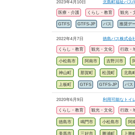
2023年4月10日
北島町福祉バス(GT
医療・介護
くらし・教育
観光・
GTFS
GTFS-JP
バス
推奨デ
2022年4月7日
徳島バス株式会社(G
くらし・教育
観光・文化
行政・
小松島市
阿南市
吉野川市
神山町
那賀町
松茂町
北島
上板町
GTFS
GTFS-JP
バス
2020年6月9日
利用可能なトイ
くらし・教育
観光・文化
行政・
徳島市
鳴門市
小松島市
阿
美馬市
三好市
勝浦町
上勝