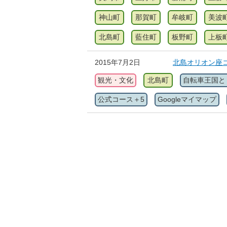
神山町
那賀町
牟岐町
美波
北島町
藍住町
板野町
上板
2015年7月2日
北島オリオン座コ
観光・文化
北島町
自転車王国と
公式コース＋5
Googleマイマップ