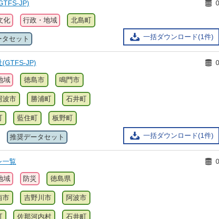
FS-JP)
文化
行政・地域
北島町
一括ダウンロード(1件)
ータセット
TFS-JP)
地域
徳島市
鳴門市
阿波市
勝浦町
石井町
町
藍住町
板野町
一括ダウンロード(1件)
推奨データセット
レ一覧
地域
防災
徳島県
南市
吉野川市
阿波市
町
佐那河内村
石井町