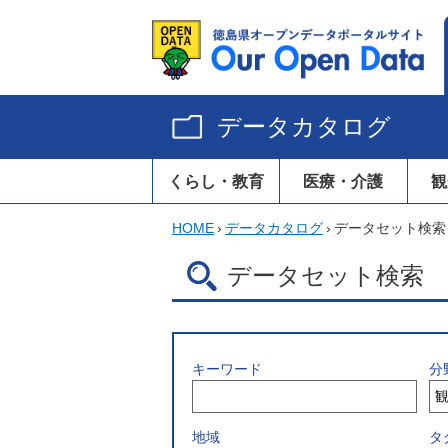
データカタログ
くらし・教育
医療・介護
観
HOME
›
データカタログ
›
データセット検索
データセット検索
キーワード
分
地域
タ