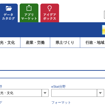
光・文化
産業・労働
県土づくり
行政・地域
野
eStat分野
グ
フォーマット