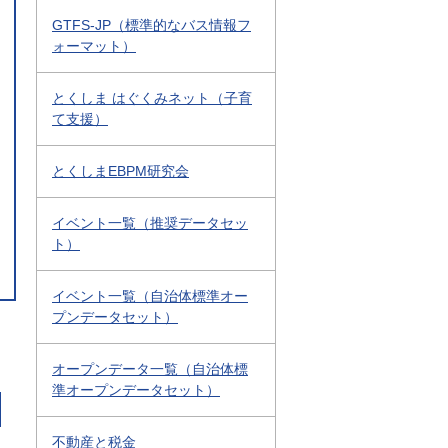
GTFS-JP（標準的なバス情報フ
ォーマット）
とくしま はぐくみネット（子育
て支援）
とくしまEBPM研究会
イベント一覧（推奨データセッ
ト）
イベント一覧（自治体標準オー
プンデータセット）
オープンデータ一覧（自治体標
準オープンデータセット）
不動産と税金