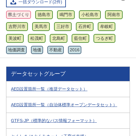
一括ダウンロード(2件)
県土づくり
徳島市
鳴門市
小松島市
阿南市
吉野川市
美馬市
三好市
石井町
牟岐町
美波町
松茂町
北島町
藍住町
つるぎ町
地価調査
地価
不動産
2016
データセットグループ
AED設置箇所一覧（推奨データセット）
AED設置箇所一覧（自治体標準オープンデータセット）
GTFS-JP（標準的なバス情報フォーマット）