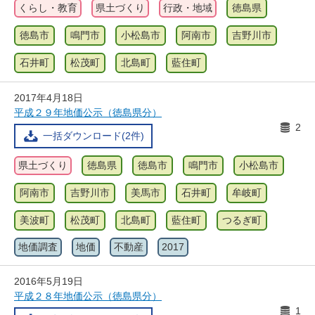
くらし・教育
県土づくり
行政・地域
徳島県
徳島市
鳴門市
小松島市
阿南市
吉野川市
石井町
松茂町
北島町
藍住町
2017年4月18日
平成２９年地価公示（徳島県分）
2
一括ダウンロード(2件)
県土づくり
徳島県
徳島市
鳴門市
小松島市
阿南市
吉野川市
美馬市
石井町
牟岐町
美波町
松茂町
北島町
藍住町
つるぎ町
地価調査
地価
不動産
2017
2016年5月19日
平成２８年地価公示（徳島県分）
1