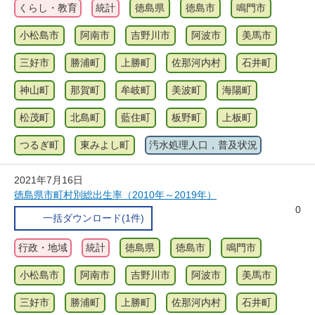
くらし・教育
統計
徳島県
徳島市
鳴門市
小松島市
阿南市
吉野川市
阿波市
美馬市
三好市
勝浦町
上勝町
佐那河内村
石井町
神山町
那賀町
牟岐町
美波町
海陽町
松茂町
北島町
藍住町
板野町
上板町
つるぎ町
東みよし町
汚水処理人口，普及状況
2021年7月16日
徳島県市町村別総出生率（2010年～2019年）
0
一括ダウンロード(1件)
行政・地域
統計
徳島県
徳島市
鳴門市
小松島市
阿南市
吉野川市
阿波市
美馬市
三好市
勝浦町
上勝町
佐那河内村
石井町