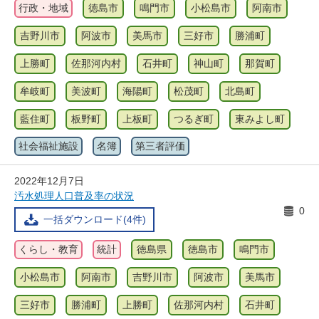
行政・地域
徳島市
鳴門市
小松島市
阿南市
吉野川市
阿波市
美馬市
三好市
勝浦町
上勝町
佐那河内村
石井町
神山町
那賀町
牟岐町
美波町
海陽町
松茂町
北島町
藍住町
板野町
上板町
つるぎ町
東みよし町
社会福祉施設
名簿
第三者評価
2022年12月7日
汚水処理人口普及率の状況
0
一括ダウンロード(4件)
くらし・教育
統計
徳島県
徳島市
鳴門市
小松島市
阿南市
吉野川市
阿波市
美馬市
三好市
勝浦町
上勝町
佐那河内村
石井町