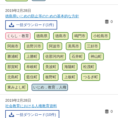
2019年2月28日
徳島県いじめの防止等のための基本的な方針
0
一括ダウンロード(1件)
くらし・教育
徳島県
徳島市
鳴門市
小松島市
阿南市
吉野川市
阿波市
美馬市
三好市
勝浦町
上勝町
佐那河内村
石井町
神山町
那賀町
牟岐町
美波町
海陽町
松茂町
北島町
藍住町
板野町
上板町
つるぎ町
東みよし町
いじめ，教育，人権
2019年2月28日
社会教育における人権教育資料
0
一括ダウンロード(10件)