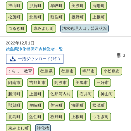
神山町
那賀町
牟岐町
美波町
海陽町
松茂町
北島町
藍住町
板野町
上板町
つるぎ町
東みよし町
汚水処理人口，普及状況
2022年12月1日
徳島県浄化槽保守点検業者一覧
3
一括ダウンロード(1件)
くらし・教育
徳島県
徳島市
鳴門市
小松島市
阿南市
吉野川市
阿波市
美馬市
三好市
勝浦町
上勝町
佐那河内村
石井町
神山町
那賀町
牟岐町
美波町
海陽町
松茂町
北島町
藍住町
板野町
上板町
つるぎ町
東みよし町
浄化槽