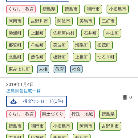
くらし・教育
徳島県
徳島市
鳴門市
小松島市
阿南市
吉野川市
阿波市
美馬市
三好市
勝浦町
上勝町
佐那河内村
石井町
神山町
那賀町
牟岐町
美波町
海陽町
松茂町
北島町
藍住町
板野町
上板町
つるぎ町
東みよし町
人権
教育
社会
2019年1月4日
徳島県営住宅一覧
0
一括ダウンロード(1件)
くらし・教育
県土づくり
行政・地域
徳島県
徳島市
鳴門市
小松島市
阿南市
吉野川市