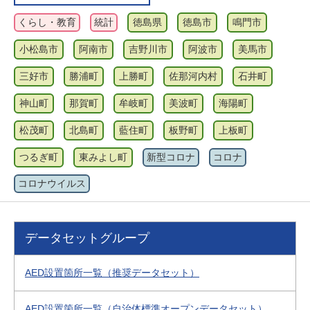
くらし・教育
統計
徳島県
徳島市
鳴門市
小松島市
阿南市
吉野川市
阿波市
美馬市
三好市
勝浦町
上勝町
佐那河内村
石井町
神山町
那賀町
牟岐町
美波町
海陽町
松茂町
北島町
藍住町
板野町
上板町
つるぎ町
東みよし町
新型コロナ
コロナ
コロナウイルス
データセットグループ
AED設置箇所一覧（推奨データセット）
AED設置箇所一覧（自治体標準オープンデータセット）