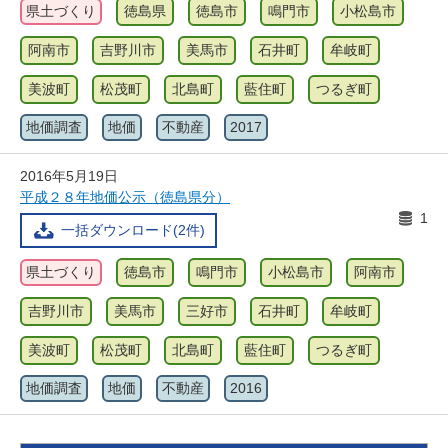
県土づくり
徳島県
徳島市
鳴門市
小松島市
阿南市
吉野川市
美馬市
石井町
牟岐町
美波町
松茂町
北島町
藍住町
つるぎ町
地価調査
地価
不動産
2017
2016年5月19日
平成２８年地価公示（徳島県分）
1
一括ダウンロード(2件)
県土づくり
徳島市
鳴門市
小松島市
阿南市
吉野川市
美馬市
三好市
石井町
牟岐町
美波町
松茂町
北島町
藍住町
つるぎ町
地価調査
地価
不動産
2016