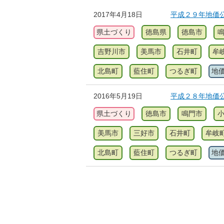
2017年4月18日
平成２９年地価
県土づくり
徳島県
徳島市
吉野川市
美馬市
石井町
牟
北島町
藍住町
つるぎ町
地
2016年5月19日
平成２８年地価
県土づくり
徳島市
鳴門市
美馬市
三好市
石井町
牟岐
北島町
藍住町
つるぎ町
地