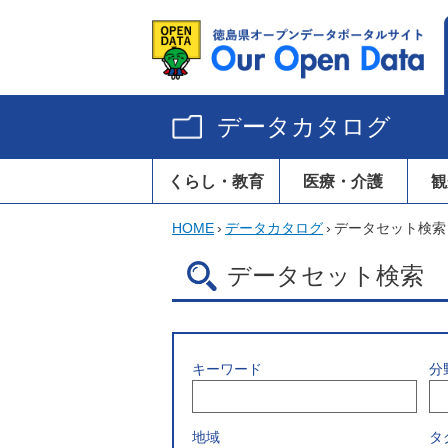
データカタログ
くらし・教育
医療・介護
観
HOME
›
データカタログ
›
データセット検索
データセット検索
キーワード
分
地域
タ