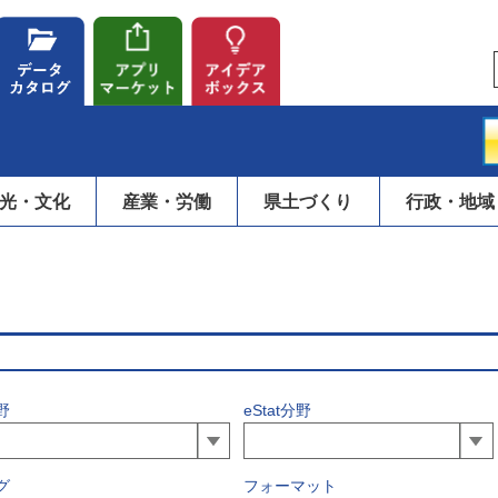
光・文化
産業・労働
県土づくり
行政・地域
野
eStat分野
グ
フォーマット