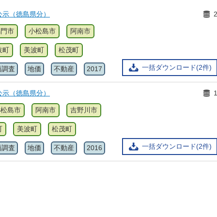
公示（徳島県分）
鳴門市
小松島市
阿南市
岐町
美波町
松茂町
一括ダウンロード(2件)
価調査
地価
不動産
2017
公示（徳島県分）
小松島市
阿南市
吉野川市
町
美波町
松茂町
一括ダウンロード(2件)
価調査
地価
不動産
2016