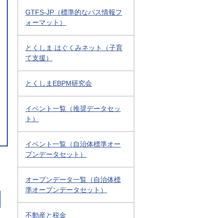
GTFS-JP（標準的なバス情報フ
ォーマット）
とくしま はぐくみネット（子育
て支援）
とくしまEBPM研究会
イベント一覧（推奨データセッ
ト）
イベント一覧（自治体標準オー
プンデータセット）
オープンデータ一覧（自治体標
準オープンデータセット）
不動産と税金