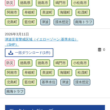
防災
徳島県
徳島市
鳴門市
小松島市
阿南市
牟岐町
美波町
海陽町
松茂町
北島町
藍住町
津波
浸水想定
南海トラフ
2026年3月11日
津波災害警戒区域（イエローゾーン:基準水位）
（SHP）
0
一括ダウンロード(1件)
防災
徳島県
徳島市
鳴門市
小松島市
阿南市
牟岐町
美波町
海陽町
松茂町
北島町
藍住町
基準水位
津波
浸水想定
南海トラフ