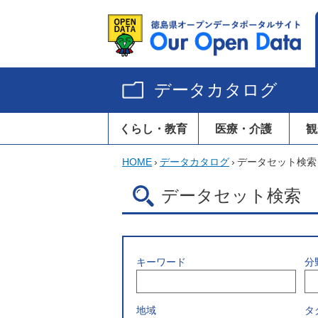
データカタログ
くらし・教育
医療・介護
観
HOME
›
データカタログ
›
データセット検索
データセット検索
キーワード
分
地域
タ