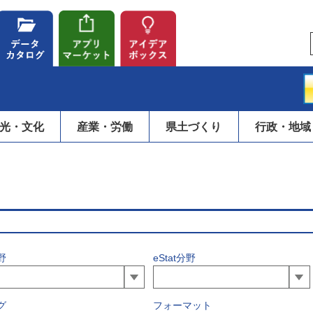
光・文化
産業・労働
県土づくり
行政・地域
野
eStat分野
グ
フォーマット