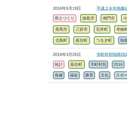
2016年5月19日
平成２８年地価
県土づくり
徳島市
鳴門市
美馬市
三好市
石井町
牟岐
北島町
藍住町
つるぎ町
地
2016年3月25日
市町村別指標20
統計
藍住町
市町村別
2016
保健
福祉
教育
文化
スポ