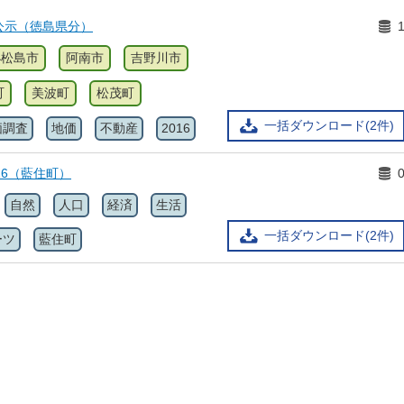
公示（徳島県分）
小松島市
阿南市
吉野川市
町
美波町
松茂町
一括ダウンロード(2件)
価調査
地価
不動産
2016
16（藍住町）
自然
人口
経済
生活
一括ダウンロード(2件)
ーツ
藍住町