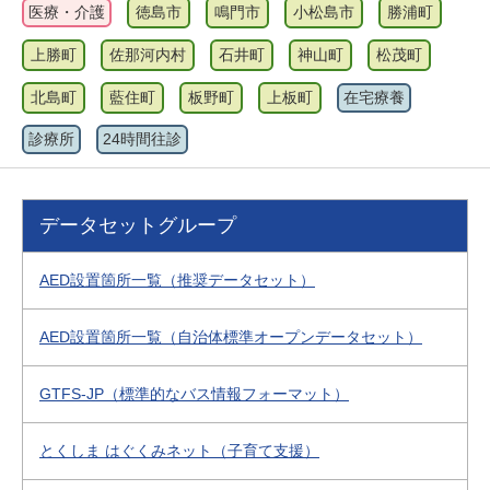
医療・介護
徳島市
鳴門市
小松島市
勝浦町
上勝町
佐那河内村
石井町
神山町
松茂町
北島町
藍住町
板野町
上板町
在宅療養
診療所
24時間往診
データセットグループ
AED設置箇所一覧（推奨データセット）
AED設置箇所一覧（自治体標準オープンデータセット）
GTFS-JP（標準的なバス情報フォーマット）
とくしま はぐくみネット（子育て支援）