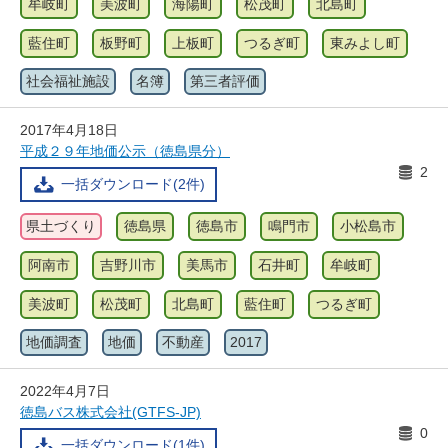
牟岐町
美波町
海陽町
松茂町
北島町
藍住町
板野町
上板町
つるぎ町
東みよし町
社会福祉施設
名簿
第三者評価
2017年4月18日
平成２９年地価公示（徳島県分）
2
一括ダウンロード(2件)
県土づくり
徳島県
徳島市
鳴門市
小松島市
阿南市
吉野川市
美馬市
石井町
牟岐町
美波町
松茂町
北島町
藍住町
つるぎ町
地価調査
地価
不動産
2017
2022年4月7日
徳島バス株式会社(GTFS-JP)
0
一括ダウンロード(1件)