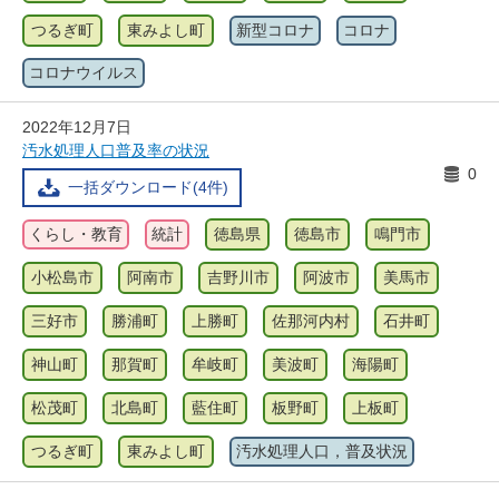
つるぎ町
東みよし町
新型コロナ
コロナ
コロナウイルス
2022年12月7日
汚水処理人口普及率の状況
0
一括ダウンロード(4件)
くらし・教育
統計
徳島県
徳島市
鳴門市
小松島市
阿南市
吉野川市
阿波市
美馬市
三好市
勝浦町
上勝町
佐那河内村
石井町
神山町
那賀町
牟岐町
美波町
海陽町
松茂町
北島町
藍住町
板野町
上板町
つるぎ町
東みよし町
汚水処理人口，普及状況