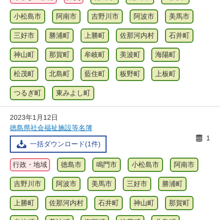
小松島市
阿南市
吉野川市
阿波市
美馬市
三好市
勝浦町
上勝町
佐那河内村
石井町
神山町
那賀町
牟岐町
美波町
海陽町
松茂町
北島町
藍住町
板野町
上板町
つるぎ町
東みよし町
2023年1月12日
徳島県社会福祉施設等名簿
1
一括ダウンロード(1件)
行政・地域
徳島市
鳴門市
小松島市
阿南市
吉野川市
阿波市
美馬市
三好市
勝浦町
上勝町
佐那河内村
石井町
神山町
那賀町