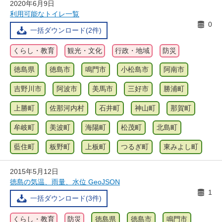
2020年6月9日
利用可能なトイレ一覧
0
一括ダウンロード(2件)
くらし・教育
観光・文化
行政・地域
防災
徳島県
徳島市
鳴門市
小松島市
阿南市
吉野川市
阿波市
美馬市
三好市
勝浦町
上勝町
佐那河内村
石井町
神山町
那賀町
牟岐町
美波町
海陽町
松茂町
北島町
藍住町
板野町
上板町
つるぎ町
東みよし町
2015年5月12日
徳島の気温、雨量、水位 GeoJSON
1
一括ダウンロード(3件)
くらし・教育
防災
徳島県
徳島市
鳴門市