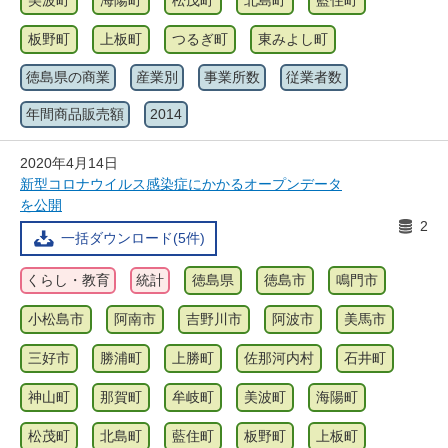
美波町
海陽町
松茂町
北島町
藍住町
板野町
上板町
つるぎ町
東みよし町
徳島県の商業
産業別
事業所数
従業者数
年間商品販売額
2014
2020年4月14日
新型コロナウイルス感染症にかかるオープンデータ
を公開
2
一括ダウンロード(5件)
くらし・教育
統計
徳島県
徳島市
鳴門市
小松島市
阿南市
吉野川市
阿波市
美馬市
三好市
勝浦町
上勝町
佐那河内村
石井町
神山町
那賀町
牟岐町
美波町
海陽町
松茂町
北島町
藍住町
板野町
上板町