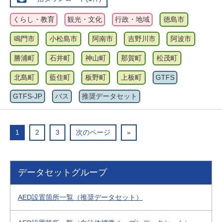
くらし・教育
観光・文化
行政・地域
徳島市
鳴門市
小松島市
阿南市
吉野川市
阿波市
勝浦町
石井町
神山町
那賀町
松茂町
北島町
藍住町
板野町
上板町
GTFS
GTFS-JP
バス
推奨データセット
1
2
3
次のページ
»
データセットグループ
AED設置箇所一覧（推奨データセット）