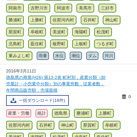
阿南市
吉野川市
阿波市
美馬市
三好市
勝浦町
上勝町
佐那河内村
石井町
神山町
那賀町
牟岐町
美波町
海陽町
松茂町
北島町
藍住町
板野町
上板町
つるぎ町
東みよし町
雨量
水位
潮位
ダム
河川
2016年3月11日
徳島県の商業(H26) 第13-2表 町村別，産業分類（卸
売業計・小売業中分類）別の事業所数，従業者数，
年間商品販売額，売場面積
0
一括ダウンロード(18件)
産業・労働
統計
徳島県
勝浦町
上勝町
佐那河内村
石井町
神山町
那賀町
牟岐町