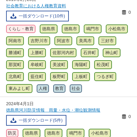
社会教育における人権教育資料
0
一括ダウンロード(10件)
くらし・教育
徳島県
徳島市
鳴門市
小松島市
阿南市
吉野川市
阿波市
美馬市
三好市
勝浦町
上勝町
佐那河内村
石井町
神山町
那賀町
牟岐町
美波町
海陽町
松茂町
北島町
藍住町
板野町
上板町
つるぎ町
東みよし町
人権
教育
社会
2024年4月1日
徳島県河川防災情報 雨量・水位・潮位観測情報
0
一括ダウンロード(5件)
防災
徳島県
徳島市
鳴門市
小松島市