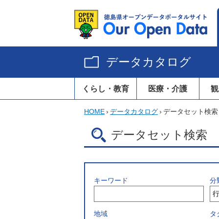
データカタログ
くらし・教育
医療・介護
観
HOME
›
データカタログ
›
データセット検索
データセット検索
キーワード
分
地域
タ