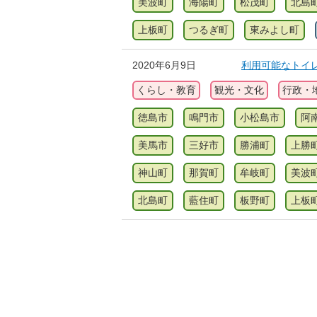
美波町
海陽町
松茂町
北島
上板町
つるぎ町
東みよし町
2020年6月9日
利用可能なトイ
くらし・教育
観光・文化
行政・
徳島市
鳴門市
小松島市
阿
美馬市
三好市
勝浦町
上勝
神山町
那賀町
牟岐町
美波
北島町
藍住町
板野町
上板