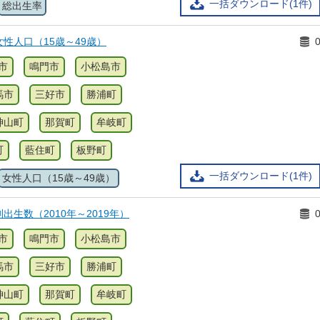
一括ダウンロード(1件)
総出生率
性人口（15歳～49歳）
市
鳴門市
小松島市
馬市
三好市
勝浦町
神山町
那賀町
牟岐町
町
藍住町
板野町
一括ダウンロード(1件)
女性人口（15歳～49歳）
出生数（2010年～2019年）
市
鳴門市
小松島市
馬市
三好市
勝浦町
神山町
那賀町
牟岐町