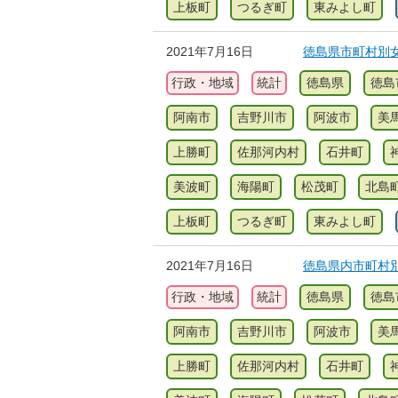
上板町
つるぎ町
東みよし町
2021年7月16日
徳島県市町村別女
行政・地域
統計
徳島県
徳島
阿南市
吉野川市
阿波市
美
上勝町
佐那河内村
石井町
美波町
海陽町
松茂町
北島
上板町
つるぎ町
東みよし町
2021年7月16日
徳島県内市町村別
行政・地域
統計
徳島県
徳島
阿南市
吉野川市
阿波市
美
上勝町
佐那河内村
石井町