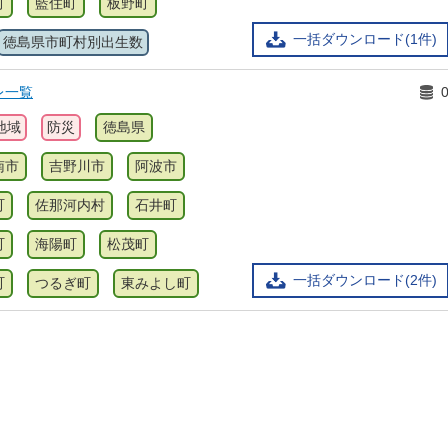
町
藍住町
板野町
一括ダウンロード(1件)
徳島県市町村別出生数
レ一覧
地域
防災
徳島県
南市
吉野川市
阿波市
町
佐那河内村
石井町
町
海陽町
松茂町
一括ダウンロード(2件)
町
つるぎ町
東みよし町