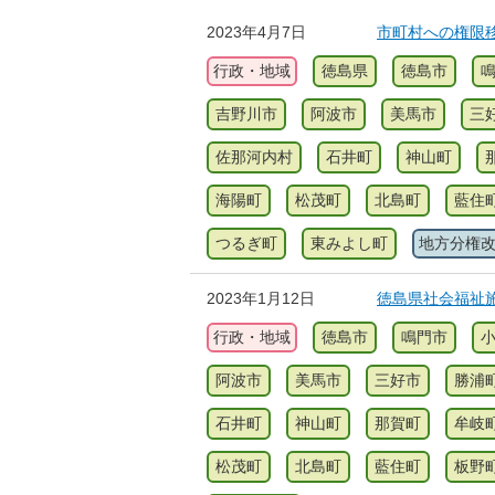
2023年4月7日
市町村への権限
行政・地域
徳島県
徳島市
吉野川市
阿波市
美馬市
三
佐那河内村
石井町
神山町
海陽町
松茂町
北島町
藍住
つるぎ町
東みよし町
地方分権
2023年1月12日
徳島県社会福祉
行政・地域
徳島市
鳴門市
阿波市
美馬市
三好市
勝浦
石井町
神山町
那賀町
牟岐
松茂町
北島町
藍住町
板野