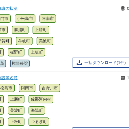
移譲の状況
鳴門市
小松島市
阿南市
好市
勝浦町
上勝町
那賀町
牟岐町
美波町
町
板野町
上板町
一括ダウンロード(1件)
改革
権限移譲
施設等名簿
小松島市
阿南市
吉野川市
町
上勝町
佐那河内村
町
美波町
海陽町
町
上板町
つるぎ町