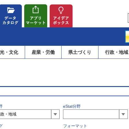
光・文化
産業・労働
県土づくり
行政・地域
野
eStat分野
グ
フォーマット