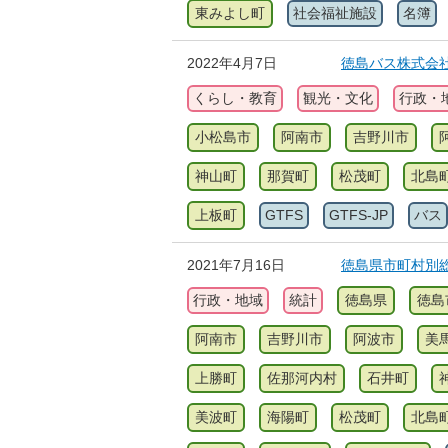
東みよし町
社会福祉施設
名簿
2022年4月7日
徳島バス株式会社(G
くらし・教育
観光・文化
行政・
小松島市
阿南市
吉野川市
神山町
那賀町
松茂町
北島
上板町
GTFS
GTFS-JP
バス
2021年7月16日
徳島県市町村別総
行政・地域
統計
徳島県
徳島
阿南市
吉野川市
阿波市
美
上勝町
佐那河内村
石井町
美波町
海陽町
松茂町
北島