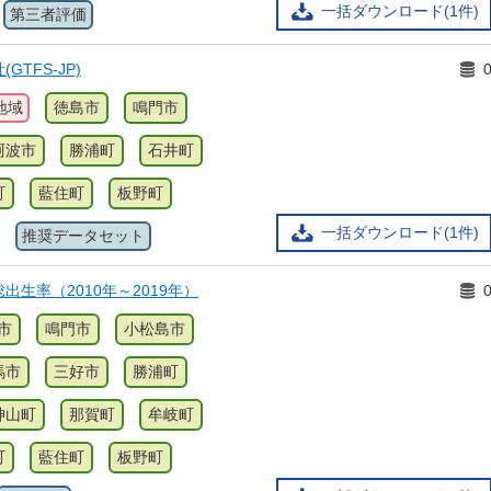
一括ダウンロード(1件)
第三者評価
TFS-JP)
地域
徳島市
鳴門市
阿波市
勝浦町
石井町
町
藍住町
板野町
一括ダウンロード(1件)
推奨データセット
出生率（2010年～2019年）
市
鳴門市
小松島市
馬市
三好市
勝浦町
神山町
那賀町
牟岐町
町
藍住町
板野町