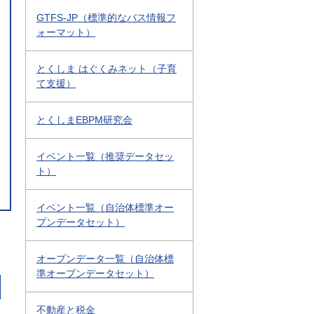
GTFS-JP（標準的なバス情報フ
ォーマット）
とくしま はぐくみネット（子育
て支援）
とくしまEBPM研究会
イベント一覧（推奨データセッ
ト）
イベント一覧（自治体標準オー
プンデータセット）
オープンデータ一覧（自治体標
準オープンデータセット）
不動産と税金