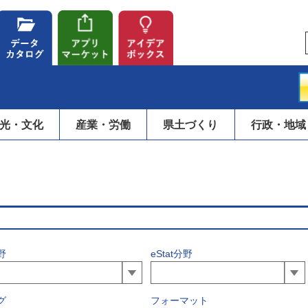
光・文化
産業・労働
県土づくり
行政・地域
野
eStat分野
グ
フォーマット