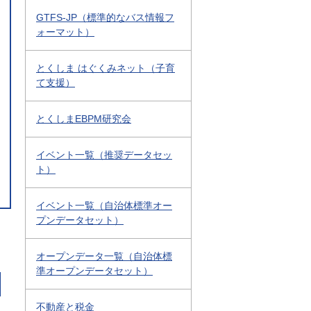
GTFS-JP（標準的なバス情報フ
ォーマット）
とくしま はぐくみネット（子育
て支援）
とくしまEBPM研究会
イベント一覧（推奨データセッ
ト）
イベント一覧（自治体標準オー
プンデータセット）
オープンデータ一覧（自治体標
準オープンデータセット）
不動産と税金