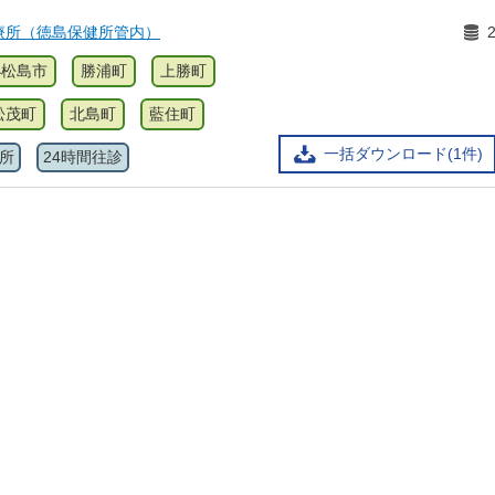
療所（徳島保健所管内）
小松島市
勝浦町
上勝町
松茂町
北島町
藍住町
一括ダウンロード(1件)
所
24時間往診