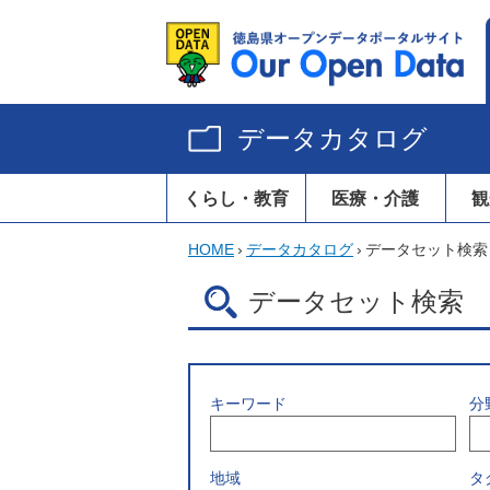
データカタログ
くらし・教育
医療・介護
観
HOME
›
データカタログ
›
データセット検索
データセット検索
キーワード
分
地域
タ