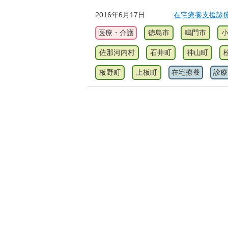
2016年6月17日
在宅療養支援診
医療・介護
徳島市
鳴門市
佐那河内村
石井町
神山町
板野町
上板町
在宅療養
診療