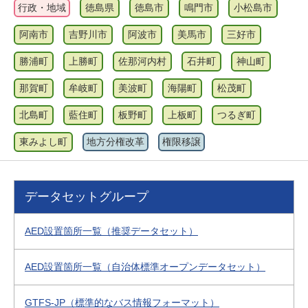
行政・地域
徳島県
徳島市
鳴門市
小松島市
阿南市
吉野川市
阿波市
美馬市
三好市
勝浦町
上勝町
佐那河内村
石井町
神山町
那賀町
牟岐町
美波町
海陽町
松茂町
北島町
藍住町
板野町
上板町
つるぎ町
東みよし町
地方分権改革
権限移譲
データセットグループ
AED設置箇所一覧（推奨データセット）
AED設置箇所一覧（自治体標準オープンデータセット）
GTFS-JP（標準的なバス情報フォーマット）