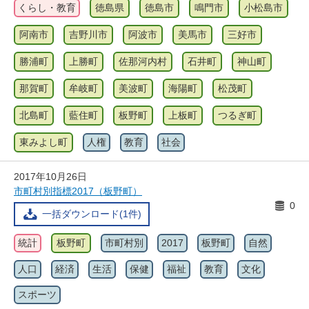
くらし・教育
徳島県
徳島市
鳴門市
小松島市
阿南市
吉野川市
阿波市
美馬市
三好市
勝浦町
上勝町
佐那河内村
石井町
神山町
那賀町
牟岐町
美波町
海陽町
松茂町
北島町
藍住町
板野町
上板町
つるぎ町
東みよし町
人権
教育
社会
2017年10月26日
市町村別指標2017（板野町）
0
一括ダウンロード(1件)
統計
板野町
市町村別
2017
板野町
自然
人口
経済
生活
保健
福祉
教育
文化
スポーツ