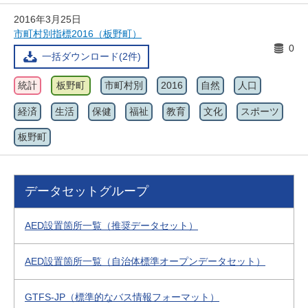
2016年3月25日
市町村別指標2016（板野町）
0
一括ダウンロード(2件)
統計
板野町
市町村別
2016
自然
人口
経済
生活
保健
福祉
教育
文化
スポーツ
板野町
データセットグループ
AED設置箇所一覧（推奨データセット）
AED設置箇所一覧（自治体標準オープンデータセット）
GTFS-JP（標準的なバス情報フォーマット）