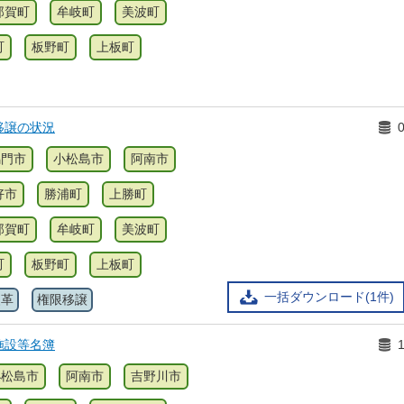
那賀町
牟岐町
美波町
町
板野町
上板町
移譲の状況
鳴門市
小松島市
阿南市
好市
勝浦町
上勝町
那賀町
牟岐町
美波町
町
板野町
上板町
一括ダウンロード(1件)
改革
権限移譲
施設等名簿
小松島市
阿南市
吉野川市