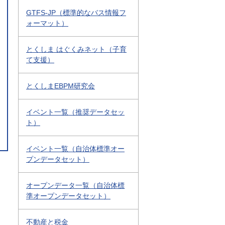
GTFS-JP（標準的なバス情報フ
ォーマット）
とくしま はぐくみネット（子育
て支援）
とくしまEBPM研究会
イベント一覧（推奨データセッ
ト）
イベント一覧（自治体標準オー
プンデータセット）
オープンデータ一覧（自治体標
準オープンデータセット）
不動産と税金