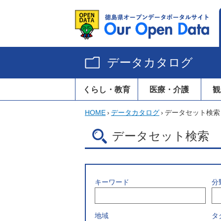
データカタログ
くらし・教育
医療・介護
観
HOME
›
データカタログ
›
データセット検索
データセット検索
キーワード
分
地域
タ