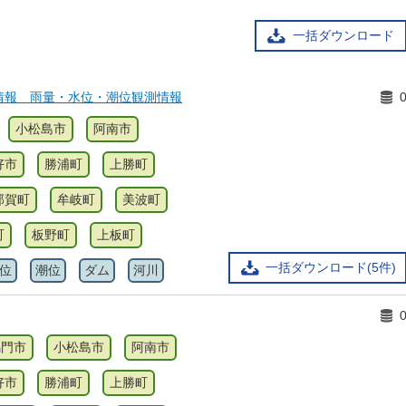
一括ダウンロード
情報 雨量・水位・潮位観測情報
小松島市
阿南市
好市
勝浦町
上勝町
那賀町
牟岐町
美波町
町
板野町
上板町
一括ダウンロード(5件)
位
潮位
ダム
河川
鳴門市
小松島市
阿南市
好市
勝浦町
上勝町