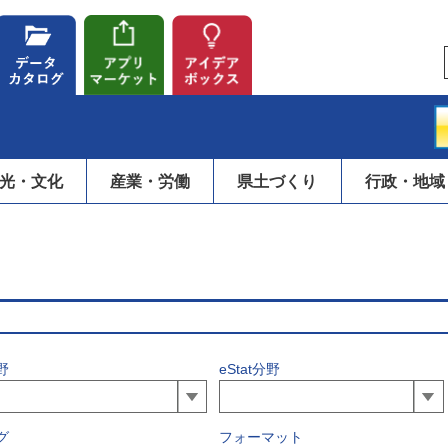
光・文化
産業・労働
県土づくり
行政・地域
野
eStat分野
グ
フォーマット