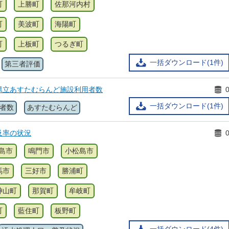
町
上勝町
佐那河内村
町
美波町
海陽町
町
上板町
つるぎ町
一括ダウンロード(1件)
第三者評価
県立あすたむらんど施設利用者数
一括ダウンロード(1件)
者数
あすたむらんど
及率の状況
島市
鳴門市
小松島市
馬市
三好市
勝浦町
神山町
那賀町
牟岐町
町
藍住町
板野町