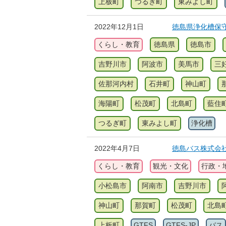
上板町
つるぎ町
東みよし町
2022年12月1日
徳島県浄化槽保
くらし・教育
徳島県
徳島市
吉野川市
阿波市
美馬市
三
佐那河内村
石井町
神山町
海陽町
松茂町
北島町
藍住
つるぎ町
東みよし町
浄化槽
2022年4月7日
徳島バス株式会社(G
くらし・教育
観光・文化
行政・
小松島市
阿南市
吉野川市
神山町
那賀町
松茂町
北島
上板町
GTFS
GTFS-JP
バス