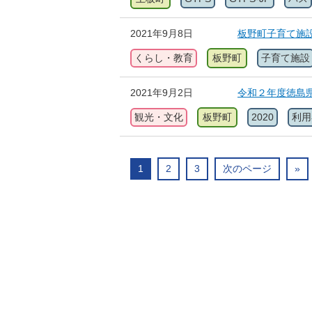
2021年9月8日
板野町子育て施
くらし・教育
板野町
子育て施設
2021年9月2日
令和２年度徳島
観光・文化
板野町
2020
利用
1
2
3
次のページ
»