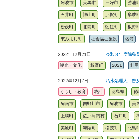
阿波市
美馬市
三好市
勝浦
石井町
神山町
那賀町
牟岐
松茂町
北島町
藍住町
板野
東みよし町
社会福祉施設
名簿
2022年12月21日
令和３年度徳島
観光・文化
板野町
2021
利用
2022年12月7日
汚水処理人口普
くらし・教育
統計
徳島県
徳
阿南市
吉野川市
阿波市
美
上勝町
佐那河内村
石井町
美波町
海陽町
松茂町
北島