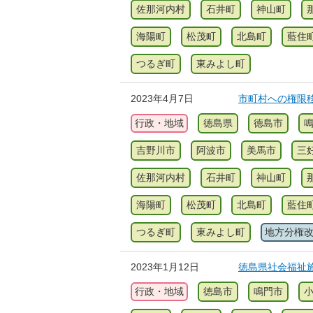
佐那河内村
石井町
神山町
海陽町
松茂町
北島町
藍住
つるぎ町
東みよし町
2023年4月7日
市町村への権限
行政・地域
徳島県
徳島市
吉野川市
阿波市
美馬市
三
佐那河内村
石井町
神山町
海陽町
松茂町
北島町
藍住
つるぎ町
東みよし町
地方分権
2023年1月12日
徳島県社会福祉
行政・地域
徳島市
鳴門市