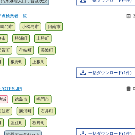
一括ダウンロード(4件)
汚水処理人口，普及状況
守点検業者一覧
鳴門市
小松島市
阿南市
好市
勝浦町
上勝町
那賀町
牟岐町
美波町
町
板野町
上板町
一括ダウンロード(1件)
TFS-JP)
地域
徳島市
鳴門市
阿波市
勝浦町
石井町
町
藍住町
板野町
一括ダウンロード(1件)
推奨データセット