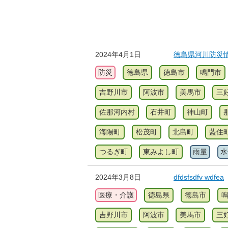
2024年4月1日
徳島県河川防災
防災
徳島県
徳島市
鳴門市
吉野川市
阿波市
美馬市
三
佐那河内村
石井町
神山町
海陽町
松茂町
北島町
藍住
つるぎ町
東みよし町
雨量
水
2024年3月8日
dfdsfsdfv wdfea
医療・介護
徳島県
徳島市
吉野川市
阿波市
美馬市
三