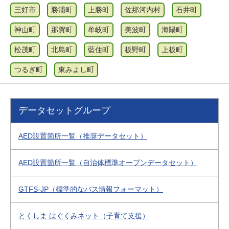
三好市
勝浦町
上勝町
佐那河内村
石井町
神山町
那賀町
牟岐町
美波町
海陽町
松茂町
北島町
藍住町
板野町
上板町
つるぎ町
東みよし町
データセットグループ
AED設置箇所一覧（推奨データセット）
AED設置箇所一覧（自治体標準オープンデータセット）
GTFS-JP（標準的なバス情報フォーマット）
とくしま はぐくみネット（子育て支援）