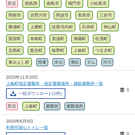
防災
徳島県
徳島市
鳴門市
小松島市
阿南市
吉野川市
阿波市
美馬市
三好市
勝浦町
上勝町
佐那河内村
石井町
神山町
那賀町
牟岐町
美波町
海陽町
松茂町
北島町
藍住町
板野町
上板町
つるぎ町
東みよし町
雨量
水位
潮位
ダム
河川
2023年11月10日
上板町指定避難所・指定避難場所・補助避難所一覧
0
一括ダウンロード(1件)
防災
上板町
避難所
避難場所
2020年6月9日
利用可能なトイレ一覧
0