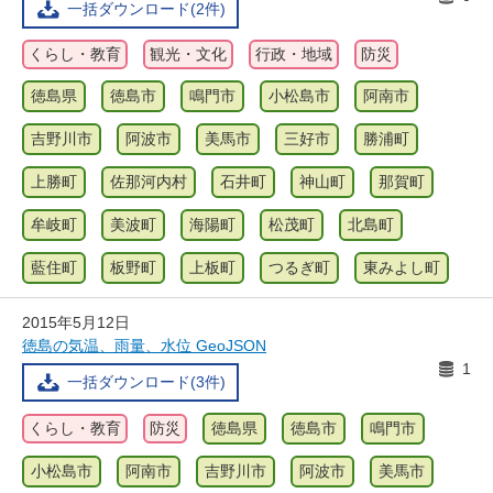
一括ダウンロード(2件)
くらし・教育
観光・文化
行政・地域
防災
徳島県
徳島市
鳴門市
小松島市
阿南市
吉野川市
阿波市
美馬市
三好市
勝浦町
上勝町
佐那河内村
石井町
神山町
那賀町
牟岐町
美波町
海陽町
松茂町
北島町
藍住町
板野町
上板町
つるぎ町
東みよし町
2015年5月12日
徳島の気温、雨量、水位 GeoJSON
1
一括ダウンロード(3件)
くらし・教育
防災
徳島県
徳島市
鳴門市
小松島市
阿南市
吉野川市
阿波市
美馬市