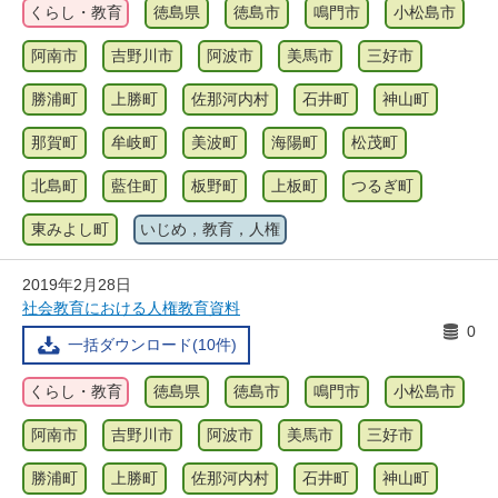
くらし・教育
徳島県
徳島市
鳴門市
小松島市
阿南市
吉野川市
阿波市
美馬市
三好市
勝浦町
上勝町
佐那河内村
石井町
神山町
那賀町
牟岐町
美波町
海陽町
松茂町
北島町
藍住町
板野町
上板町
つるぎ町
東みよし町
いじめ，教育，人権
2019年2月28日
社会教育における人権教育資料
0
一括ダウンロード(10件)
くらし・教育
徳島県
徳島市
鳴門市
小松島市
阿南市
吉野川市
阿波市
美馬市
三好市
勝浦町
上勝町
佐那河内村
石井町
神山町