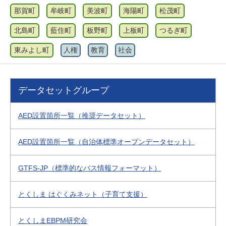
那賀町
牟岐町
美波町
海陽町
松茂町
北島町
藍住町
板野町
上板町
つるぎ町
東みよし町
人権
教育
社会
データセットグループ
AED設置箇所一覧（推奨データセット）
AED設置箇所一覧（自治体標準オープンデータセット）
GTFS-JP（標準的なバス情報フォーマット）
とくしま はぐくみネット（子育て支援）
とくしまEBPM研究会