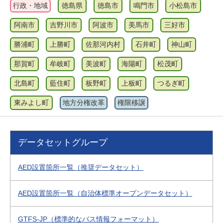
行政・地域
徳島県
徳島市
鳴門市
小松島市
阿南市
吉野川市
阿波市
美馬市
三好市
勝浦町
上勝町
佐那河内村
石井町
神山町
那賀町
牟岐町
美波町
海陽町
松茂町
北島町
藍住町
板野町
上板町
つるぎ町
東みよし町
地方分権改革
権限移譲
データセットグループ
AED設置箇所一覧（推奨データセット）
AED設置箇所一覧（自治体標準オープンデータセット）
GTFS-JP（標準的なバス情報フォーマット）