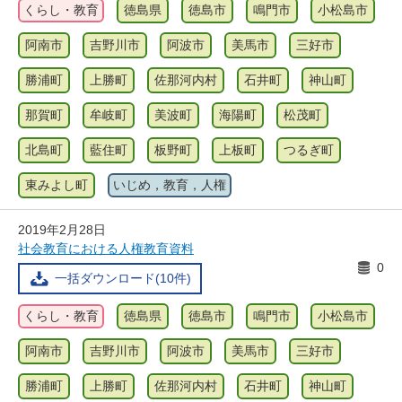
くらし・教育
徳島県
徳島市
鳴門市
小松島市
阿南市
吉野川市
阿波市
美馬市
三好市
勝浦町
上勝町
佐那河内村
石井町
神山町
那賀町
牟岐町
美波町
海陽町
松茂町
北島町
藍住町
板野町
上板町
つるぎ町
東みよし町
いじめ，教育，人権
2019年2月28日
社会教育における人権教育資料
0
一括ダウンロード(10件)
くらし・教育
徳島県
徳島市
鳴門市
小松島市
阿南市
吉野川市
阿波市
美馬市
三好市
勝浦町
上勝町
佐那河内村
石井町
神山町