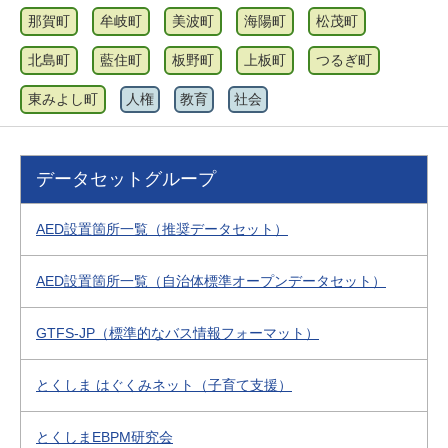
那賀町
牟岐町
美波町
海陽町
松茂町
北島町
藍住町
板野町
上板町
つるぎ町
東みよし町
人権
教育
社会
データセットグループ
AED設置箇所一覧（推奨データセット）
AED設置箇所一覧（自治体標準オープンデータセット）
GTFS-JP（標準的なバス情報フォーマット）
とくしま はぐくみネット（子育て支援）
とくしまEBPM研究会