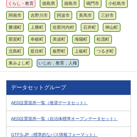
くらし・教育
徳島県
徳島市
鳴門市
小松島市
阿南市
吉野川市
阿波市
美馬市
三好市
勝浦町
上勝町
佐那河内村
石井町
神山町
那賀町
牟岐町
美波町
海陽町
松茂町
北島町
藍住町
板野町
上板町
つるぎ町
東みよし町
いじめ，教育，人権
データセットグループ
AED設置箇所一覧（推奨データセット）
AED設置箇所一覧（自治体標準オープンデータセット）
GTFS-JP（標準的なバス情報フォーマット）