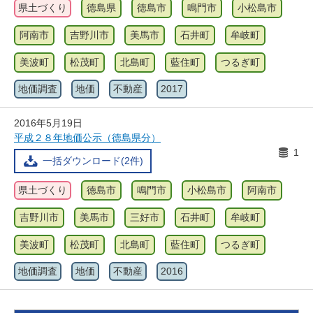
県土づくり
徳島県
徳島市
鳴門市
小松島市
阿南市
吉野川市
美馬市
石井町
牟岐町
美波町
松茂町
北島町
藍住町
つるぎ町
地価調査
地価
不動産
2017
2016年5月19日
平成２８年地価公示（徳島県分）
1
一括ダウンロード(2件)
県土づくり
徳島市
鳴門市
小松島市
阿南市
吉野川市
美馬市
三好市
石井町
牟岐町
美波町
松茂町
北島町
藍住町
つるぎ町
地価調査
地価
不動産
2016