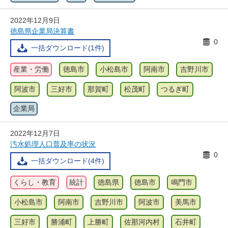
2022年12月9日
徳島県企業局決算書
0
一括ダウンロード(1件)
産業・労働
徳島市
小松島市
阿南市
吉野川市
阿波市
三好市
那賀町
松茂町
つるぎ町
企業局
2022年12月7日
汚水処理人口普及率の状況
0
一括ダウンロード(4件)
くらし・教育
統計
徳島県
徳島市
鳴門市
小松島市
阿南市
吉野川市
阿波市
美馬市
三好市
勝浦町
上勝町
佐那河内村
石井町