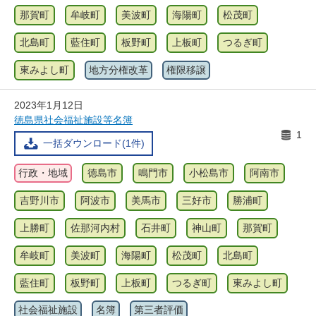
那賀町
牟岐町
美波町
海陽町
松茂町
北島町
藍住町
板野町
上板町
つるぎ町
東みよし町
地方分権改革
権限移譲
2023年1月12日
徳島県社会福祉施設等名簿
1
一括ダウンロード(1件)
行政・地域
徳島市
鳴門市
小松島市
阿南市
吉野川市
阿波市
美馬市
三好市
勝浦町
上勝町
佐那河内村
石井町
神山町
那賀町
牟岐町
美波町
海陽町
松茂町
北島町
藍住町
板野町
上板町
つるぎ町
東みよし町
社会福祉施設
名簿
第三者評価