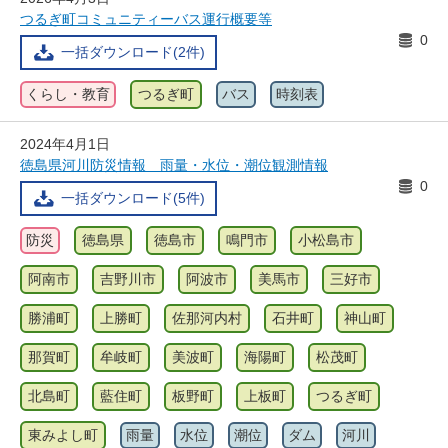
つるぎ町コミュニティーバス運行概要等
0
一括ダウンロード(2件)
くらし・教育
つるぎ町
バス
時刻表
2024年4月1日
徳島県河川防災情報 雨量・水位・潮位観測情報
0
一括ダウンロード(5件)
防災
徳島県
徳島市
鳴門市
小松島市
阿南市
吉野川市
阿波市
美馬市
三好市
勝浦町
上勝町
佐那河内村
石井町
神山町
那賀町
牟岐町
美波町
海陽町
松茂町
北島町
藍住町
板野町
上板町
つるぎ町
東みよし町
雨量
水位
潮位
ダム
河川