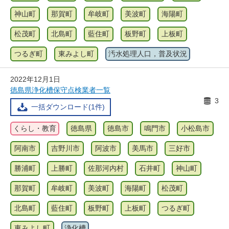
神山町
那賀町
牟岐町
美波町
海陽町
松茂町
北島町
藍住町
板野町
上板町
つるぎ町
東みよし町
汚水処理人口，普及状況
2022年12月1日
徳島県浄化槽保守点検業者一覧
3
一括ダウンロード(1件)
くらし・教育
徳島県
徳島市
鳴門市
小松島市
阿南市
吉野川市
阿波市
美馬市
三好市
勝浦町
上勝町
佐那河内村
石井町
神山町
那賀町
牟岐町
美波町
海陽町
松茂町
北島町
藍住町
板野町
上板町
つるぎ町
東みよし町
浄化槽