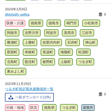
2024年3月8日
dfdsfsdfv wdfea
0
医療・介護
徳島県
徳島市
鳴門市
小松島市
阿南市
吉野川市
阿波市
美馬市
三好市
勝浦町
上勝町
佐那河内村
石井町
神山町
那賀町
牟岐町
美波町
海陽町
松茂町
北島町
藍住町
板野町
上板町
つるぎ町
東みよし町
2023年11月29日
つるぎ町指定緊急避難場所一覧
0
一括ダウンロード(1件)
行政・地域
防災
徳島県
つるぎ町
避難所