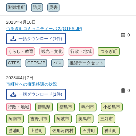
避難場所
防災
災害
2023年4月10日
つるぎ町コミュニティーバス(GTFS-JP)
0
一括ダウンロード(1件)
くらし・教育
観光・文化
行政・地域
つるぎ町
GTFS
GTFS-JP
バス
推奨データセット
2023年4月7日
市町村への権限移譲の状況
0
一括ダウンロード(1件)
行政・地域
徳島県
徳島市
鳴門市
小松島市
阿南市
吉野川市
阿波市
美馬市
三好市
勝浦町
上勝町
佐那河内村
石井町
神山町