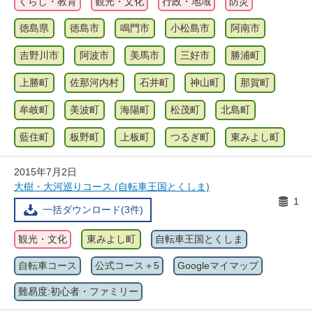
くらし・教育
観光・文化
行政・地域
防災
徳島県
徳島市
鳴門市
小松島市
阿南市
吉野川市
阿波市
美馬市
三好市
勝浦町
上勝町
佐那河内村
石井町
神山町
那賀町
牟岐町
美波町
海陽町
松茂町
北島町
藍住町
板野町
上板町
つるぎ町
東みよし町
2015年7月2日
大樹・大河巡りコース (自転車王国とくしま)
1
一括ダウンロード(3件)
観光・文化
東みよし町
自転車王国とくしま
自転車コース
公式コース＋5
Googleマイマップ
難易度:初心者・ファミリー