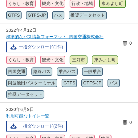
くらし・教育
観光・文化
行政・地域
東みよし町
GTFS
GTFS-JP
バス
推奨データセット
2022年4月12日
標準的なバス情報フォーマット_四国交通株式会社
0
一括ダウンロード(1件)
くらし・教育
観光・文化
三好市
東みよし町
四国交通
路線バス
乗合バス
一般乗合
阿波池田バスターミナル
GTFS
GTFS-JP
バス
推奨データセット
2020年6月9日
利用可能なトイレ一覧
0
一括ダウンロード(2件)